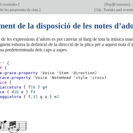
d overrides
]
[
Top
][
Contents
]
e les propietats de clau
]
[
Up: Tweaks and overr
ent de la disposició de les notes d’ad
 de les expressions d’adorn es pot canviar al llarg de tota la música usa
üent esborra la definició de la direcció de la plica per a aquest nota d
ma predeterminada dels caps a aspes.
''
{
f
{
e-grace-property
'Voice
'Stem
'direction
)
race-property
'Voice
'NoteHead
'style
'cross
)
ice
{
iaccatura
{
f
16
}
g
4
ce
{
d
16
e
}
f
4
oggiatura
{
f,
32
g
a
}
e
2