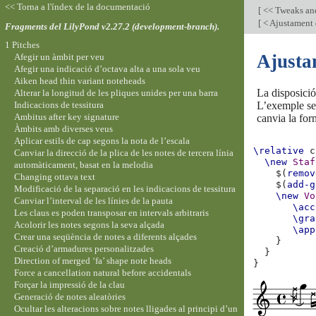
<< Torna a l'índex de la documentació
[
<< Tweaks an
[
< Ajustament d
Fragments del LilyPond v2.27.2 (development-branch).
1 Pitches
Ajustam
Afegir un àmbit per veu
Afegir una indicació d’octava alta a una sola veu
Aiken head thin variant noteheads
La disposició
Alterar la longitud de les pliques unides per una barra
Indicacions de tessitura
L’exemple seg
Ambitus after key signature
canvia la for
Àmbits amb diverses veus
Aplicar estils de cap segons la nota de l’escala
\relative
c
Canviar la direcció de la plica de les notes de tercera línia
\new
Staf
automàticament, basat en la melodia
$(
remov
Changing ottava text
$(
add-g
Modificació de la separació en les indicacions de tessitura
\new
Vo
Canviar l’interval de les línies de la pauta
\acc
Les claus es poden transposar en intervals arbitraris
\gra
Acolorir les notes segons la seva alçada
\app
Crear una seqüència de notes a diferents alçades
}
Creació d’armadures personalitzades
}
Direction of merged ‘fa’ shape note heads
}
Force a cancellation natural before accidentals
Forçar la impressió de la clau
Generació de notes aleatòries
Ocultar les alteracions sobre notes lligades al principi d’un