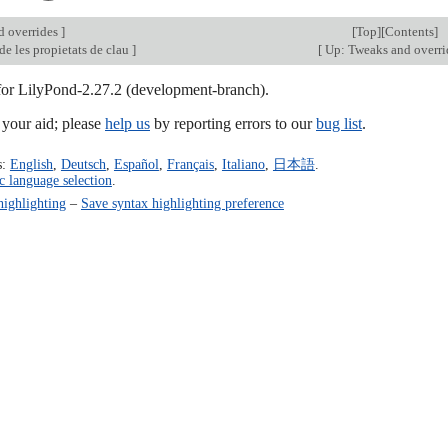
d overrides
]
[
Top
][
Contents
]
e les propietats de clau
]
[
Up: Tweaks and overr
 for LilyPond-2.27.2 (development-branch).
our aid; please
help us
by reporting errors to our
bug list
.
s:
English
,
Deutsch
,
Español
,
Français
,
Italiano
,
日本語
.
c language selection
.
highlighting
–
Save syntax highlighting preference