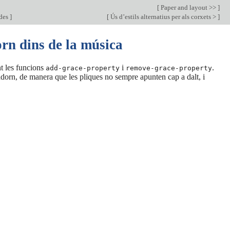
[
Paper and layout >>
]
ides
]
[
Ús d’estils alternatius per als corxets >
]
orn dins de la música
nt les funcions
i
.
add-grace-property
remove-grace-property
’adorn, de manera que les pliques no sempre apunten cap a dalt, i