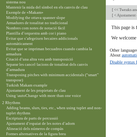
sistema nou
Mantenir la mida del símbol en els canvis de clau
[
<< Tweaks an
Exemple de «Makam»
[
< Ajustament d
Modifying the ottava spanner slope
Armadures de tonalitat no tradicional
This page is
Nombres com notes de notació fàcil
Plantilla d’orquestra amb cor i piano
We welcome y
Evitar que s’afegeixen becaires addicionals
automàticament
Evitar que se impriman becuadros cuando cambia la
Other language
armadura
About
automati
Citació d’una altra veu amb transposició
Disable syntax 
Separar les cancel·lacions de tonalitat dels canvis
d’armadura
Transposing pitches with minimum accidentals (“smart”
transpose)
Turkish Makam example
Ajustament de les propietats de clau
Using \autoChange with more than one voice
2 Rhythms
Adding beams, slurs, ties, etc., when using tuplet and non-
tuplet rhythms
Escriptura de parts de percussió
Ajustament d’espaiat de les notes d’adorn
Alineació dels números de compàs
Formes alternatives de la figura breu