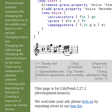
\new
Staff
{
Tonleiterstufe
$(
remove-grace-property
'Voice
'Ste
erstellen
$(
add-grace-property
'Voice
'NoteHe
Automatically
\new
Voice
{
changing the
\acciaccatura
{
f
16
}
g
4
stem direction of
\grace
{
d
16
e
}
f
4
the middle note
\appoggiatura
{
f,
32
g
a
}
e
2
based on the
}
melody
}
Changing ottava
}
text
Changing the
ambitus gap
Changing the
interval of lines
on the stave
[
<< Tweaks and
[
Top
]
[
Paper and
Clefs can be
overrides
]
[
Contents
]
layout >>
]
transposed by
[
< Eigenschaften des
[
Up: Tweaks
[
Using
Schlüssels optimieren
and overrides
alternative flag
arbitrary
]
]
styles >
]
amounts
Coloring notes
depending on
This page is for LilyPond-2.27.2
their pitch
(development-branch).
Creating a
sequence of
We welcome your aid; please
help us
by
notes on various
reporting errors to our
bug list
.
pitches