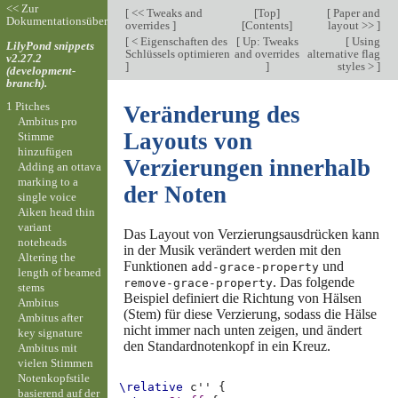
<< Zur
[
<< Tweaks and
[
Top
]
[
Paper and
Dokumentationsübersicht
overrides
]
[
Contents
]
layout >>
]
[
< Eigenschaften des
[
Up: Tweaks
[
Using
LilyPond snippets
Schlüssels optimieren
and overrides
alternative flag
v2.27.2
]
]
styles >
]
(development-
branch).
1 Pitches
Veränderung des
Ambitus pro
Layouts von
Stimme
hinzufügen
Verzierungen innerhalb
Adding an ottava
marking to a
der Noten
single voice
Aiken head thin
variant
Das Layout von Verzierungsausdrücken kann
noteheads
in der Musik verändert werden mit den
Altering the
Funktionen
und
add-grace-property
length of beamed
. Das folgende
remove-grace-property
stems
Beispiel definiert die Richtung von Hälsen
Ambitus
(Stem) für diese Verzierung, sodass die Hälse
Ambitus after
nicht immer nach unten zeigen, und ändert
key signature
den Standardnotenkopf in ein Kreuz.
Ambitus mit
vielen Stimmen
Notenkopfstile
\relative
c''
{
basierend auf der