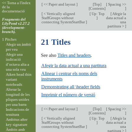
<< Torna a l'índex
[
<< Paper and layout
]
[
Top
]
[
Spacing >>
de la
[
Contents
]
]
documentació
[
< Vertically aligned
[
Up: Top
[
Afegir la
StaffGroups without
]
data actual a
Fragments del
connecting SystemStartBar
]
una
LilyPond v2.27.2
partitura >
]
(development-
branch).
1 Pitches
21 Titles
Afegir un àmbit
per veu
Afegir una
See also
Titles and headers
.
indicació
d’octava alta a
Afegir la data actual a una partitura
una sola veu
Alinear i centrar els noms dels
Aiken head thin
instruments
variant
noteheads
Demonstrating all \header fields
Alterar la
longitud de les
Imprimir el número de versió
pliques unides
per una barra
[
<< Paper and layout
]
[
Top
]
[
Spacing >>
Indicacions de
[
Contents
]
]
tessitura
[
< Vertically aligned
[
Up: Top
[
Afegir la
Ambitus after
StaffGroups without
]
data actual a
key signature
connecting SystemStartBar
]
una
Àmbits amb
partitura >
]