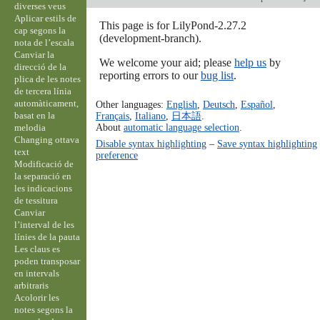
diverses veus
Aplicar estils de
This page is for LilyPond-2.27.2
cap segons la
(development-branch).
nota de l’escala
Canviar la
We welcome your aid; please
help us
by
direcció de la
reporting errors to our
bug list
.
plica de les notes
de tercera línia
automàticament,
Other languages:
English
,
Deutsch
,
Español
,
basat en la
Français
,
Italiano
,
日本語
.
About
automatic language selection
.
melodia
Changing ottava
Disable syntax highlighting
–
Save syntax highlighting
text
preference
Modificació de
la separació en
les indicacions
de tessitura
Canviar
l’interval de les
línies de la pauta
Les claus es
poden transposar
en intervals
arbitraris
Acolorir les
notes segons la