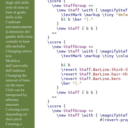
\score
{
degli stili delle
\new
StaffGroup
<<
teste di nota in
\new
Staff
\with
{
\magnifyStaf
base al grado
\textMark
\markup
\tiny
"defa
della scala
b
1
b
\bar
"|."
Cambiare
}
automaticamente
\new
Staff
{
b
b
}
la direzione del
>>
gambo della nota
}
centrale in base
\score
{
alla melodia
\new
StaffGroup
<<
Changing ottava
\new
Staff
\with
{
\magnifyStaf
text
\textMark
\markup
\tiny
\colu
Modifica
b
1
b
dell’intervallo
\revert
Staff
.
BarLine
.
thick-t
dell’ambitus
\revert
Staff
.
BarLine
.
hair-th
Changing the
\revert
Staff
.
BarLine
.
kern
interval of lines
\bar
"|."
on the stave
}
Clefs can be
\new
Staff
{
b
b
}
transposed by
>>
arbitrary
}
amounts
\score
{
Coloring notes
\new
StaffGroup
<<
depending on
\new
Staff
\with
{
\magnifyStaf
their pitch
#(
revert-pro
Creating a