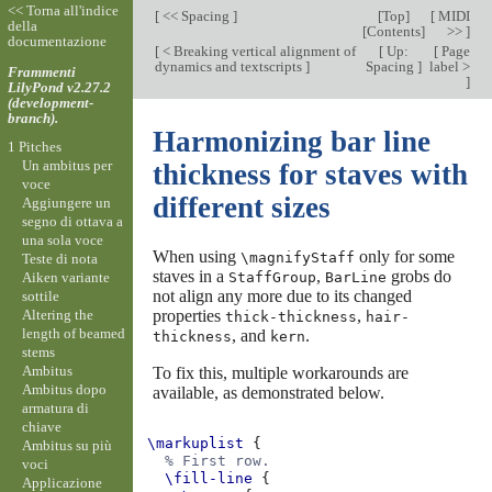
<< Torna all'indice
[
<< Spacing
]
[
Top
]
[
MIDI
della
[
Contents
]
>>
]
documentazione
[
< Breaking vertical alignment of
[
Up:
[
Page
dynamics and textscripts
]
Spacing
]
label >
Frammenti
]
LilyPond v2.27.2
(development-
branch).
Harmonizing bar line
1 Pitches
Un ambitus per
thickness for staves with
voce
different sizes
Aggiungere un
segno di ottava a
una sola voce
When using
only for some
\magnifyStaff
Teste di nota
staves in a
,
grobs do
Aiken variante
StaffGroup
BarLine
not align any more due to its changed
sottile
Altering the
properties
,
thick-thickness
hair-
length of beamed
, and
.
thickness
kern
stems
Ambitus
To fix this, multiple workarounds are
Ambitus dopo
available, as demonstrated below.
armatura di
chiave
\markuplist
{
Ambitus su più
% First row.
voci
\fill-line
{
Applicazione