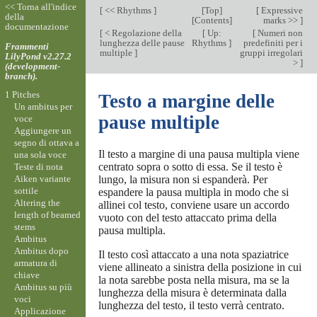
<< Torna all'indice
[
<< Rhythms
]
[
Top
]
[
Expressive
della
[
Contents
]
marks >>
]
documentazione
[
< Regolazione della
[
Up:
[
Numeri non
lunghezza delle pause
Rhythms
]
predefiniti per i
Frammenti
multiple
]
gruppi irregolari
LilyPond v2.27.2
>
]
(development-
branch).
1 Pitches
Testo a margine delle
Un ambitus per
pause multiple
voce
Aggiungere un
segno di ottava a
Il testo a margine di una pausa multipla viene
una sola voce
centrato sopra o sotto di essa. Se il testo è
Teste di nota
Aiken variante
lungo, la misura non si espanderà. Per
sottile
espandere la pausa multipla in modo che si
Altering the
allinei col testo, conviene usare un accordo
length of beamed
vuoto con del testo attaccato prima della
stems
pausa multipla.
Ambitus
Ambitus dopo
Il testo così attaccato a una nota spaziatrice
armatura di
viene allineato a sinistra della posizione in cui
chiave
la nota sarebbe posta nella misura, ma se la
Ambitus su più
lunghezza della misura è determinata dalla
voci
lunghezza del testo, il testo verrà centrato.
Applicazione