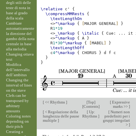
degli stili delle
teste di nota in
\relative
c'
{
base al grado
\compressMMRests
{
della scala
\textLengthOn
Cambiare
<>
^\markup
{
[
MAJOR
GENERAL
]
}
automaticamente
R
1*19
<>
_\markup
{
\italic
{
Cue
:
...
it
la direzione del
<>
^\markup
{
A
}
gambo della nota
R
1*30
^\markup
{
[
MABEL
]
}
centrale in base
\textLengthOff
alla melodia
c
4
^\markup
{
CHORUS
}
d
f
c
Changing ottava
}
text
}
Modifica
dell’intervallo
dell’ambitus
Changing the
interval of lines
on the stave
Clefs can be
transposed by
[
<< Rhythms
]
[
Top
]
[
Expressive
arbitrary
[
Contents
]
marks >>
]
amounts
[
< Regolazione della
[
Up:
[
Numeri non
Coloring notes
lunghezza delle pause
Rhythms
]
predefiniti per i
multiple
]
gruppi irregolari
depending on
>
]
their pitch
Creating a