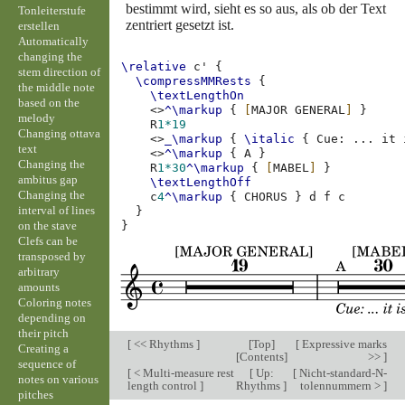
bestimmt wird, sieht es so aus, als ob der Text
Tonleiterstufe
zentriert gesetzt ist.
erstellen
Automatically
changing the
\relative
c'
{
stem direction of
\compressMMRests
{
the middle note
\textLengthOn
based on the
<>
^\markup
{
[
MAJOR
GENERAL
]
}
melody
R
1*19
Changing ottava
<>
_\markup
{
\italic
{
Cue
:
...
it
text
<>
^\markup
{
A
}
Changing the
R
1*30
^\markup
{
[
MABEL
]
}
ambitus gap
\textLengthOff
Changing the
c
4
^\markup
{
CHORUS
}
d
f
c
interval of lines
}
on the stave
}
Clefs can be
transposed by
arbitrary
amounts
Coloring notes
depending on
their pitch
[
<< Rhythms
]
[
Top
]
[
Expressive marks
Creating a
[
Contents
]
>>
]
sequence of
[
< Multi-measure rest
[
Up:
[
Nicht-standard-N-
notes on various
length control
]
Rhythms
]
tolennummern >
]
pitches