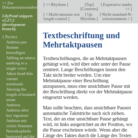
<< Zur
[
<< Rhythms
]
[
Top
]
[
Expressive marks
Dokumentationsübersicht
[
Contents
]
>>
]
[
< Multi-measure rest
[
Up:
[
Nicht-standard-N-
LilyPond snippets
length control
]
Rhythms
]
tolennummern >
]
v2.27.2
(development-
branch).
Textbeschriftung und
1 Pitches
Ambitus pro
Mehrtaktpausen
Stimme
hinzufügen
Adding an ottava
Textbeschriftungen, die an Mehrtaktpausen
marking to a
gehängt wird, wird über oder unter der Pause
single voice
zentriert. Lange Beschriftungen lassen den
Aiken head thin
Takt nicht breiter werden. Um eine
variant
Mehrtaktpause einer Beschriftung
noteheads
anzupassen, muss eine unsichtbare Pause mit
Altering the
der Beschriftung direkt vor der Mehrtaktpause
length of beamed
eingesetzt werden.
stems
Ambitus
Man sollte beachten, dass unsichtbare Pausen
Ambitus after
automatische Taktstriche nach sich ziehen.
key signature
Text, der an eine unsichtbare Pause gehängt
Ambitus mit
wird, ist links ausgerichtet an der Position, wo
vielen Stimmen
die Pause erscheinen würde. Wenn aber die
Notenkopfstile
Länge des Taktes durch die Länge des Textes
basierend auf der