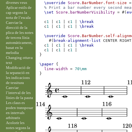
diverses veus
\override
Score
.
BarNumber
.
font-size
=
Aplicar estils de
% Print a bar number every second mea
\set
Score
.
barNumberVisibility
=
#(
ev
cap segons la
nota de l’escala
c
1
|
c
1
|
c
1
|
\break
Canviar la
c
1
|
c
1
|
c
1
|
\break
direcció de la
plica de les notes
\override
Score
.
BarNumber
.
self-alignm
de tercera línia
#(
break-alignment-list
CENTER
RIGHT
automàticament,
c
1
|
c
1
|
c
1
|
\break
basat en la
c
1
|
c
1
|
c
1
|
melodia
}
Changing ottava
text
\paper
{
Modificació de
line-width
=
70\mm
la separació en
}
les indicacions
de tessitura
Canviar
l’interval de les
línies de la pauta
Les claus es
poden transposar
en intervals
arbitraris
Acolorir les
notes segons la