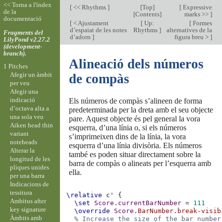
<< Torna a l'índex
[
<< Rhythms
]
[
Top
]
[
Expressive
de la
[
Contents
]
marks >>
]
documentació
[
< Ajustament
[
Up:
[
Formes
d’espaiat de les notes
Rhythms
]
alternatives de la
Fragments del
d’adorn
]
figura breu >
]
LilyPond v2.27.2
(development-
branch).
Alineació dels números
1 Pitches
Afegir un àmbit
de compàs
per veu
Afegir una
indicació
Els números de compàs s’alineen de forma
d’octava alta a
predeterminada per la dreta amb el seu objecte
una sola veu
pare. Aquest objecte és pel general la vora
Aiken head thin
esquerra, d’una línia o, si els números
variant
s’imprimeixen dins de la línia, la vora
noteheads
esquerra d’una línia divisòria. Els números
Alterar la
també es poden situar directament sobre la
longitud de les
barra de compàs o alineats per l’esquerra amb
pliques unides
ella.
per una barra
Indicacions de
tessitura
\relative
c'
{
Ambitus after
\set
Score
.
currentBarNumber
=
111
key signature
\override
Score
.
BarNumber
.
break-visib
Àmbits amb
% Increase the size of the bar number