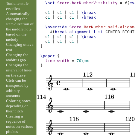
\set
Score
.
barNumberVisibility
=
#(
ev
Tonleiterstufe
erstellen
c
1
|
c
1
|
c
1
|
\break
Automatically
c
1
|
c
1
|
c
1
|
\break
changing the
stem direction of
\override
Score
.
BarNumber
.
self-alignm
the middle note
#(
break-alignment-list
CENTER
RIGHT
based on the
c
1
|
c
1
|
c
1
|
\break
melody
c
1
|
c
1
|
c
1
|
Changing ottava
}
text
Changing the
\paper
{
ambitus gap
line-width
=
70\mm
Changing the
}
interval of lines
on the stave
Clefs can be
transposed by
arbitrary
amounts
Coloring notes
depending on
their pitch
Creating a
sequence of
notes on various
pitches