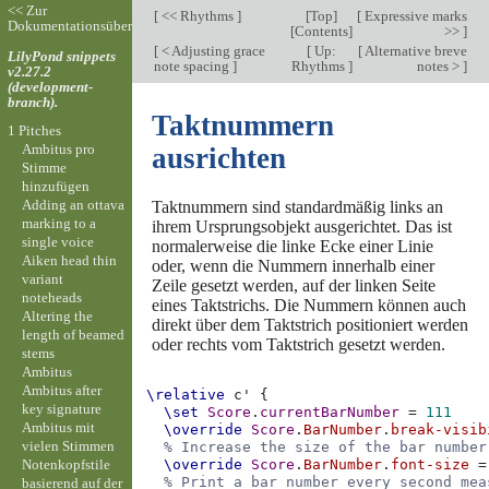
<< Zur
[
<< Rhythms
]
[
Top
]
[
Expressive marks
Dokumentationsübersicht
[
Contents
]
>>
]
[
< Adjusting grace
[
Up:
[
Alternative breve
LilyPond snippets
note spacing
]
Rhythms
]
notes >
]
v2.27.2
(development-
branch).
Taktnummern
1 Pitches
Ambitus pro
ausrichten
Stimme
hinzufügen
Adding an ottava
Taktnummern sind standardmäßig links an
marking to a
ihrem Ursprungsobjekt ausgerichtet. Das ist
single voice
normalerweise die linke Ecke einer Linie
Aiken head thin
oder, wenn die Nummern innerhalb einer
variant
Zeile gesetzt werden, auf der linken Seite
noteheads
eines Taktstrichs. Die Nummern können auch
Altering the
direkt über dem Taktstrich positioniert werden
length of beamed
oder rechts vom Taktstrich gesetzt werden.
stems
Ambitus
Ambitus after
\relative
c'
{
key signature
\set
Score
.
currentBarNumber
=
111
Ambitus mit
\override
Score
.
BarNumber
.
break-visib
vielen Stimmen
% Increase the size of the bar number
Notenkopfstile
\override
Score
.
BarNumber
.
font-size
=
% Print a bar number every second mea
basierend auf der