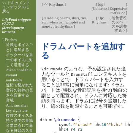
<< ドキュメント
[
<< Rhythms
]
[
Top
]
[
インデックスに
[
Contents
]
Expressive
戻る
marks >>
]
[
< Adding beams, slurs, ties,
[
Up:
[
装飾音符
LilyPond snippets
etc., when using tuplet and
Rhythms
]
のスペー
v2.27.2
non-tuplet rhythms
]
スを調整
(development-
する >
]
branch).
1 Pitches
ドラム パートを追加す
音域をボイスご
とに追加する
る
オッターバを単
一のボイスに対
して適用する
のような、予め設定された強
\drummode
Aiken head thin
力なツールと
コンテキストを
DrumStaff
variant
用いることで、ドラム パートを入力す
noteheads
ることは非常に簡単になります: ドラム
連桁で繋がれた
パートは (特殊な音部記号を持つ) 独自の
音符の符幹の長
さを変更する
譜として配置され、ドラムに対応した符
音域
頭を持ちます。ドラムに記号を追加した
Ambitus after
り、線の数を制限することも可能です。
key signature
複数のボイスを
drh
=
\drummode
{
持つ譜での音域
cymc
4.
^"crash"
hhc
16
^"h.h."
hh
音階に応じて異
hhc
4
r
4
r
2
なる符頭のスタ