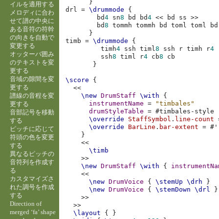
}
イルを適用する
drl
=
\drummode
{
メロディに合わ
bd
4
sn
8
bd
bd
4
<<
bd
ss
>>
せて譜の中央に
bd
8
tommh
tommh
bd
toml
toml
bd
ある音符の符幹
}
の向きを自動で
timb
=
\drummode
{
変更する
timh
4
ssh
timl
8
ssh
r
timh
r
4
オッターバ囲み
ssh
8
timl
r
4
cb
8
cb
のテキストを変
}
更する
音域の隙間を変
\score
{
更する
<<
譜線の音程を変
\new
DrumStaff
\with
{
instrumentName
=
"timbales"
更する
drumStyleTable
=
#
timbales-style
音部記号を移動
\override
StaffSymbol
.
line-count
する
\override
BarLine
.
bar-extent
=
#
'
ピッチに応じて
}
符頭の色を変更
<<
する
\timb
異なるピッチの
>>
音符列を作成す
\new
DrumStaff
\with
{
instrumentNa
る
<<
カスタマイズさ
\new
DrumVoice
{
\stemUp
\drh
}
れた調号を作成
\new
DrumVoice
{
\stemDown
\drl
}
する
>>
Direction of
>>
merged ‘fa’ shape
\layout
{
}