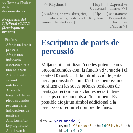
<< Torna a l'índex
[
<< Rhythms
]
[
Top
]
[
Expressive
de la
[
Contents
]
marks >>
]
documentació
[
< Adding beams, slurs, ties,
[
Up:
[
Ajustament
etc., when using tuplet and
Rhythms
]
d’espaiat de
Fragments del
non-tuplet rhythms
]
les notes
LilyPond v2.27.2
d’adorn >
]
(development-
branch).
1 Pitches
Escriptura de parts de
Afegir un àmbit
percussió
per veu
Afegir una
indicació
Mitjançant la utilització de les potents eines
d’octava alta a
preconfigurades com la funció
i el
una sola veu
\drummode
Aiken head thin
context
, la introducció de parts
DrumStaff
variant
per a percussió és molt fàcil: les percussions
noteheads
se situen en les seves pròpies posicions de
Alterar la
pentagrama (amb una clau especial) i tenen
longitud de les
els caps corresponents a l’instrument. És
pliques unides
possible afegir un símbol addicional a la
per una barra
percussió o reduir el nombre de línies.
Indicacions de
tessitura
Ambitus after
drh
=
\drummode
{
key signature
cymc
4.
^"crash"
hhc
16
^"h.h."
hh
Àmbits amb
hhc
4
r
4
r
2