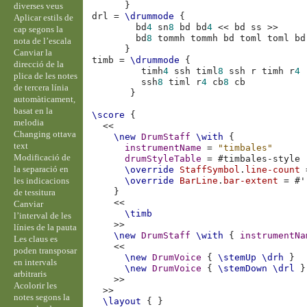
}
diverses veus
drl
=
\drummode
{
Aplicar estils de
bd
4
sn
8
bd
bd
4
<<
bd
ss
>>
cap segons la
bd
8
tommh
tommh
bd
toml
toml
bd
nota de l’escala
}
Canviar la
timb
=
\drummode
{
direcció de la
timh
4
ssh
timl
8
ssh
r
timh
r
4
plica de les notes
ssh
8
timl
r
4
cb
8
cb
de tercera línia
}
automàticament,
basat en la
\score
{
melodia
<<
Changing ottava
\new
DrumStaff
\with
{
text
instrumentName
=
"timbales"
Modificació de
drumStyleTable
=
#
timbales-style
la separació en
\override
StaffSymbol
.
line-count
les indicacions
\override
BarLine
.
bar-extent
=
#
'
}
de tessitura
<<
Canviar
\timb
l’interval de les
>>
línies de la pauta
\new
DrumStaff
\with
{
instrumentNa
Les claus es
<<
poden transposar
\new
DrumVoice
{
\stemUp
\drh
}
en intervals
\new
DrumVoice
{
\stemDown
\drl
}
arbitraris
>>
Acolorir les
>>
notes segons la
\layout
{
}