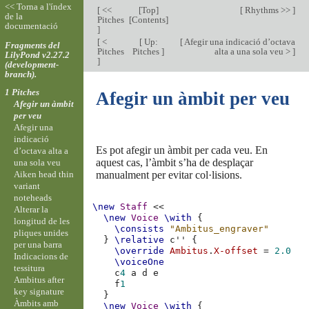
<< Torna a l'índex
[
<<
[
Top
]
[
Rhythms >>
]
de la
Pitches
[
Contents
]
documentació
]
[
<
[
Up:
[
Afegir una indicació d’octava
Fragments del
Pitches
Pitches
]
alta a una sola veu >
]
LilyPond v2.27.2
]
(development-
branch).
1 Pitches
Afegir un àmbit per veu
Afegir un àmbit
per veu
Afegir una
indicació
Es pot afegir un àmbit per cada veu. En
d’octava alta a
aquest cas, l’àmbit s’ha de desplaçar
una sola veu
Aiken head thin
manualment per evitar col·lisions.
variant
noteheads
\new
Staff
<<
Alterar la
\new
Voice
\with
{
longitud de les
\consists
"Ambitus_engraver"
pliques unides
}
\relative
c''
{
per una barra
\override
Ambitus
.
X-offset
=
2.0
Indicacions de
\voiceOne
tessitura
c
4
a
d
e
Ambitus after
f
1
key signature
}
Àmbits amb
\new
Voice
\with
{