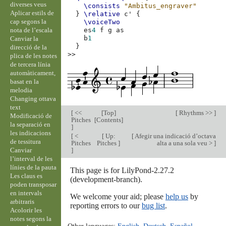
diverses veus
\consists
"Ambitus_engraver"
Aplicar estils de
}
\relative
c'
{
cap segons la
\voiceTwo
nota de l’escala
es
4
f
g
as
b
1
Canviar la
}
direcció de la
>>
plica de les notes
de tercera línia
automàticament,
basat en la
melodia
Changing ottava
text
[
<<
[
Top
]
[
Rhythms >>
]
Modificació de
Pitches
[
Contents
]
la separació en
]
les indicacions
[
<
[
Up:
[
Afegir una indicació d’octava
de tessitura
Pitches
Pitches
]
alta a una sola veu >
]
Canviar
]
l’interval de les
línies de la pauta
This page is for LilyPond-2.27.2
Les claus es
(development-branch).
poden transposar
en intervals
We welcome your aid; please
help us
by
arbitraris
reporting errors to our
bug list
.
Acolorir les
notes segons la
Other languages:
English
,
Deutsch
,
Español
,