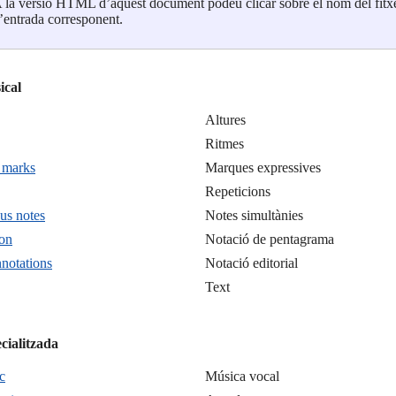
 la versió HTML d’aquest document podeu clicar sobre el nom del fitxer
’entrada corresponent.
Altures
Ritmes
 marks
Marques expressives
Repeticions
us notes
Notes simultànies
ion
Notació de pentagrama
nnotations
Notació editorial
Text
c
Música vocal