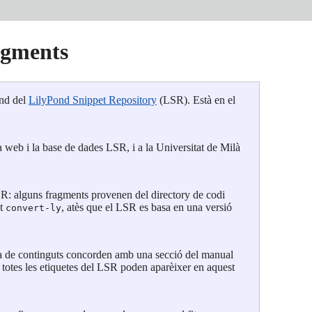
agments
ond del
LilyPond Snippet Repository
(LSR). Està en el
 web i la base de dades LSR, i a la Universitat de Milà
R: alguns fragments provenen del directory de codi
nt
, atès que el LSR es basa en una versió
convert-ly
taula de continguts concorden amb una secció del manual
 totes les etiquetes del LSR poden aparèixer en aquest