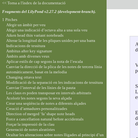
<< Torna a l'índex de la documentació
Fragments del LilyPond v2.27.2 (development-branch).
1 Pitches
Afegir un àmbit per veu
Afegir una indicació d’octava alta a una sola veu
Aiken head thin variant noteheads
Alterar la longitud de les pliques unides per una barra
A
Indicacions de tessitura
d
Ambitus after key signature
Àmbits amb diverses veus
Aplicar estils de cap segons la nota de l’escala
V
Canviar la direcció de la plica de les notes de tercera línia
p
automàticament, basat en la melodia
Changing ottava text
Modificació de la separació en les indicacions de tessitura
S
Canviar l’interval de les línies de la pauta
L
Les claus es poden transposar en intervals arbitraris
e
Acolorir les notes segons la seva alçada
Crear una seqüència de notes a diferents alçades
Creació d’armadures personalitzades
E
Direction of merged ‘fa’ shape note heads
d
Force a cancellation natural before accidentals
d
Forçar la impressió de la clau
Generació de notes aleatòries
Ocultar les alteracions sobre notes lligades al principi d’un