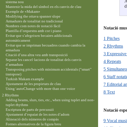
A
sistema nou
d
Mantenir la mida del símbol en els canvis de clau
Exemple de «Makam»
Modifying the ottava spanner slope
Armadures de tonalitat no tradicional
Nombres com notes de notació fàcil
Plantilla d’orquestra amb cor i piano
Evitar que s’afegeixen becaires addicionals
1 Pitches
automàticament
Evitar que se impriman becuadros cuando cambia la
2 Rhythms
armadura
3 Expressive
Citació d’una altra veu amb transposició
Separar les cancel·lacions de tonalitat dels canvis
4 Repeats
d’armadura
5 Simultaneo
Transposing pitches with minimum accidentals (“smart”
transpose)
6 Staff notat
Turkish Makam example
Ajustament de les propietats de clau
7 Editorial a
Using \autoChange with more than one voice
8 Text
2 Rhythms
Adding beams, slurs, ties, etc., when using tuplet and non-
tuplet rhythms
Escriptura de parts de percussió
Ajustament d’espaiat de les notes d’adorn
Alineació dels números de compàs
9 Vocal musi
Formes alternatives de la figura breu