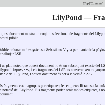
[
Top
][
Contents
]
LilyPond — Fr
quest document mostra un conjunt seleccionat de fragments del Lilyp
omini públic.
oldríem donar moltes gràcies a Sebastiano Vigna per mantenir la pàgina
er allotjar LSR.
i us plau noteu que aquest document no és un subconjunt exacte del LS
ilypond
, i els fragments del LSR es converteixen mitjança
input/new
stable del LilyPond, i aquest document és per a la versió 2.27.2.
ls fragments estan agrupats per etiquetes; les etiquetes llistades a la 
e notació del LilyPond. Els fragments poden tenir moltes etiquetes, i no
ocument.