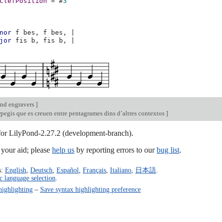
ClefPosition
=
#
3
nor
f
bes,
f
bes,
|
jor
fis
b,
fis
b,
|
nd engravers
]
pegis que es creuen entre pentagrames dins d’altres contextos
]
 for LilyPond-2.27.2 (development-branch).
our aid; please
help us
by reporting errors to our
bug list
.
s:
English
,
Deutsch
,
Español
,
Français
,
Italiano
,
日本語
.
c language selection
.
highlighting
–
Save syntax highlighting preference