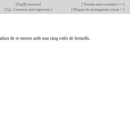
[
Top
][
Contents
]
[
Tweaks and overrides >>
]
[
Up: Contexts and engravers
]
[
Pliques de pentagrama creuat >
]
adura de re menor amb una rang estès de bemolls.