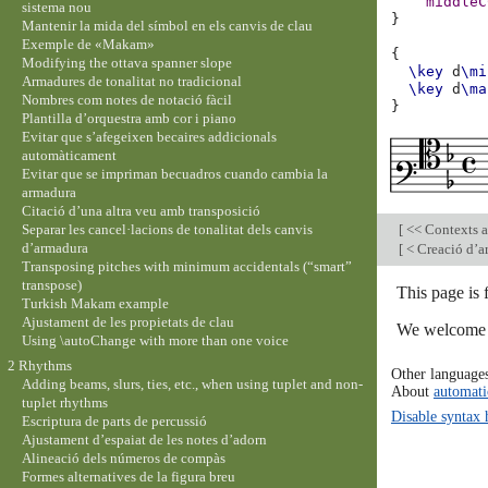
middleC
sistema nou
}
Mantenir la mida del símbol en els canvis de clau
Exemple de «Makam»
{
Modifying the ottava spanner slope
\key
d
\mi
Armadures de tonalitat no tradicional
\key
d
\ma
Nombres com notes de notació fàcil
}
Plantilla d’orquestra amb cor i piano
Evitar que s’afegeixen becaires addicionals
automàticament
Evitar que se impriman becuadros cuando cambia la
armadura
Citació d’una altra veu amb transposició
Separar les cancel·lacions de tonalitat dels canvis
[
<< Contexts a
d’armadura
[
< Creació d’ar
Transposing pitches with minimum accidentals (“smart”
transpose)
This page is
Turkish Makam example
Ajustament de les propietats de clau
We welcome y
Using \autoChange with more than one voice
2 Rhythms
Other language
Adding beams, slurs, ties, etc., when using tuplet and non-
About
automati
tuplet rhythms
Disable syntax 
Escriptura de parts de percussió
Ajustament d’espaiat de les notes d’adorn
Alineació dels números de compàs
Formes alternatives de la figura breu