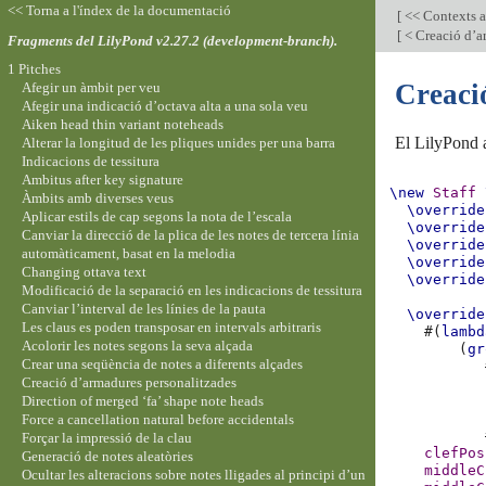
<< Torna a l'índex de la documentació
[
<< Contexts a
[
< Creació d’ar
Fragments del LilyPond v2.27.2 (development-branch).
1 Pitches
Creaci
Afegir un àmbit per veu
Afegir una indicació d’octava alta a una sola veu
Aiken head thin variant noteheads
El LilyPond 
Alterar la longitud de les pliques unides per una barra
Indicacions de tessitura
Ambitus after key signature
\new
Staff
Àmbits amb diverses veus
\override
Aplicar estils de cap segons la nota de l’escala
\override
Canviar la direcció de la plica de les notes de tercera línia
\override
automàticament, basat en la melodia
\override
Changing ottava text
\override
Modificació de la separació en les indicacions de tessitura
Canviar l’interval de les línies de la pauta
\override
Les claus es poden transposar en intervals arbitraris
#(
lambd
Acolorir les notes segons la seva alçada
(
gr
Crear una seqüència de notes a diferents alçades
Creació d’armadures personalitzades
Direction of merged ‘fa’ shape note heads
Force a cancellation natural before accidentals
Forçar la impressió de la clau
clefPos
Generació de notes aleatòries
middleC
Ocultar les alteracions sobre notes lligades al principi d’un