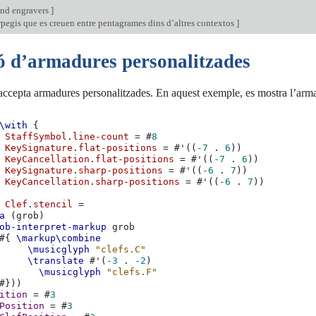
nd engravers
]
pegis que es creuen entre pentagrames dins d’altres contextos
]
ó d’armadures personalitzades
accepta armadures personalitzades. En aquest exemple, es mostra l’arm
\with
{
StaffSymbol
.
line-count
=
#
8
KeySignature
.
flat-positions
=
#
'
((
-7
.
6
))
KeyCancellation
.
flat-positions
=
#
'
((
-7
.
6
))
KeySignature
.
sharp-positions
=
#
'
((
-6
.
7
))
KeyCancellation
.
sharp-positions
=
#
'
((
-6
.
7
))
Clef
.
stencil
=
a
(
grob
)
ob-interpret-markup
grob
#{
\markup\combine
\musicglyph
"clefs.C"
\translate
#
'
(
-3
.
-2
)
\musicglyph
"clefs.F"
#}))
ition
=
#
3
Position
=
#
3