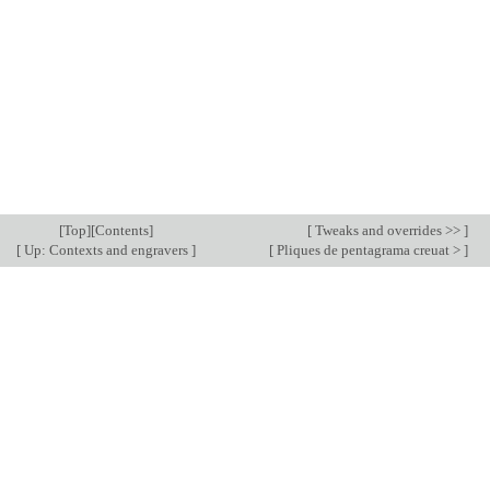
[
Top
][
Contents
]
[
Tweaks and overrides >>
]
[
Up: Contexts and engravers
]
[
Pliques de pentagrama creuat >
]