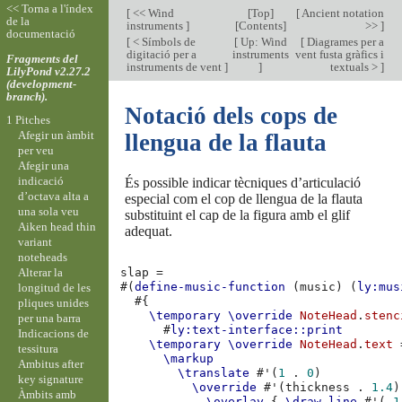
<< Torna a l'índex
[
<< Wind
[
Top
]
[
Ancient notation
de la
instruments
]
[
Contents
]
>>
]
documentació
[
< Símbols de
[
Up: Wind
[
Diagrames per a
digitació per a
instruments
vent fusta gràfics i
Fragments del
instruments de vent
]
]
textuals >
]
LilyPond v2.27.2
(development-
branch).
Notació dels cops de
1 Pitches
Afegir un àmbit
llengua de la flauta
per veu
Afegir una
indicació
És possible indicar tècniques d’articulació
d’octava alta a
especial com el cop de llengua de la flauta
una sola veu
substituint el cap de la figura amb el glif
Aiken head thin
adequat.
variant
noteheads
Alterar la
slap
=
#(
define-music-function
(
music
)
(
ly:mus
longitud de les
#{
pliques unides
\temporary
\override
NoteHead
.
stenc
per una barra
#
ly:text-interface::print
Indicacions de
\temporary
\override
NoteHead
.
text
tessitura
\markup
Ambitus after
\translate
#
'
(
1
.
0
)
key signature
\override
#
'
(
thickness
.
1.4
)
Àmbits amb
\overlay
{
\draw-line
#
'
(
-1