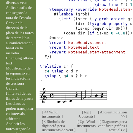
diverses veus
\draw-line
#
'
(
-1
Aplicar estils de
\temporary
\override
NoteHead
.
stem-
cap segons la
#(
lambda
(
grob
)
nota de l’escala
(
let*
((
stem
(
ly:grob-object
gr
Canviar la
(
dir
(
ly:grob-property
s
direcció de la
(
is-up
(
eqv?
dir
UP
)))
plica de les notes
(
cons
dir
(
if
is-up
0
-0.8
)))
de tercera línia
#
music
\revert
NoteHead
.
stencil
automàticament,
\revert
NoteHead
.
text
basat en la
\revert
NoteHead
.
stem-attachment
melodia
#})
Changing ottava
text
\relative
c'
{
Modificació de
c
4
\slap
c
d
r
la separació en
\slap
{
g
4
a
}
b
r
les indicacions
}
de tessitura
Canviar
l’interval de les
línies de la pauta
Les claus es
poden transposar
[
<< Wind
[
Top
]
[
Ancient notation
en intervals
instruments
]
[
Contents
]
>>
]
arbitraris
[
< Símbols de
[
Up: Wind
[
Diagrames per a
Acolorir les
digitació per a
instruments
vent fusta gràfics i
notes segons la
instruments de vent
]
]
textuals >
]