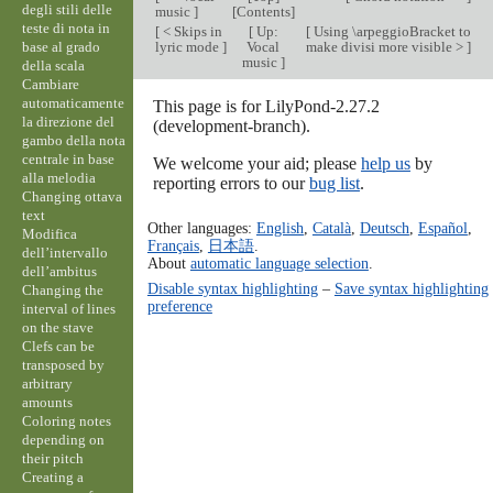
degli stili delle
music
]
[
Contents
]
teste di nota in
[
< Skips in
[
Up:
[
Using \arpeggioBracket to
base al grado
lyric mode
]
Vocal
make divisi more visible >
]
music
]
della scala
Cambiare
automaticamente
This page is for LilyPond-2.27.2
la direzione del
(development-branch).
gambo della nota
centrale in base
We welcome your aid; please
help us
by
alla melodia
reporting errors to our
bug list
.
Changing ottava
text
Other languages:
English
,
Català
,
Deutsch
,
Español
,
Modifica
Français
,
日本語
.
dell’intervallo
About
automatic language selection
.
dell’ambitus
Disable syntax highlighting
–
Save syntax highlighting
Changing the
preference
interval of lines
on the stave
Clefs can be
transposed by
arbitrary
amounts
Coloring notes
depending on
their pitch
Creating a