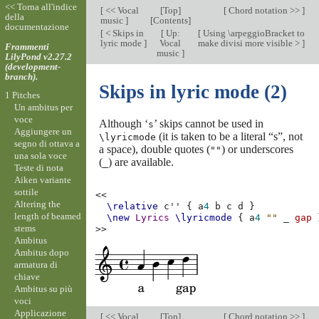
<< Torna all'indice
[
<< Vocal
[
Top
]
[
Chord notation >>
]
della
music
]
[
Contents
]
documentazione
[
< Skips in
[
Up:
[
Using \arpeggioBracket to
lyric mode
]
Vocal
make divisi more visible >
]
Frammenti
music
]
LilyPond v2.27.2
(development-
branch).
Skips in lyric mode (2)
1 Pitches
Un ambitus per
voce
Although ‘
’ skips cannot be used in
s
Aggiungere un
(it is taken to be a literal “s”, not
\lyricmode
segno di ottava a
a space), double quotes (
) or underscores
""
una sola voce
(
) are available.
_
Teste di nota
Aiken variante
sottile
<<
Altering the
\relative
c''
{
a
4
b
c
d
}
length of beamed
\new
Lyrics
\lyricmode
{
a
4
""
_
gap
stems
>>
Ambitus
Ambitus dopo
armatura di
chiave
Ambitus su più
voci
Applicazione
[
<< Vocal
[
Top
]
[
Chord notation >>
]