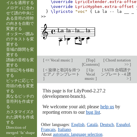
\override
LyricExtender
.
extra-offse
イルを適用する
\override
LyricHyphen
.
extra-offset
メロディに合わ
}
\lyricsto
"voc"
{
La
la
--
la
__
_
せて譜の中央に
>>
ある音符の符幹
の向きを自動で
変更する
オッターバ囲み
のテキストを変
更する
音域の隙間を変
更する
譜線の音程を変
[
<< Vocal music
]
[
Top
]
[
Chord notation
[
Contents
]
>>
]
更する
[
< 旋律と歌詞を持つ
[
Up:
[
SATB 合唱譜テ
音部記号を移動
ピアノ テンプレート
Vocal
ンプレート - 4 譜
する
]
music
]
>
]
ピッチに応じて
符頭の色を変更
This page is for LilyPond-2.27.2
する
(development-branch).
異なるピッチの
音符列を作成す
We welcome your aid; please
help us
by
る
カスタマイズさ
reporting errors to our
bug list
.
れた調号を作成
する
Other languages:
English
,
Català
,
Deutsch
,
Español
,
Direction of
Français
,
Italiano
.
merged ‘fa’ shape
About
automatic language selection
.