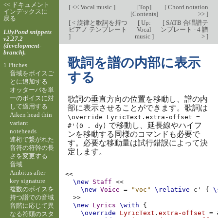
<< ドキュメント
[
<< Vocal music
]
[
Top
]
[
Chord notation
インデックスに
[
Contents
]
>>
]
戻る
[
< 旋律と歌詞を持つ
[
Up:
[
SATB 合唱譜テ
ピアノ テンプレート
Vocal
ンプレート - 4 譜
LilyPond snippets
]
music
]
>
]
v2.27.2
(development-
branch).
歌詞を譜の内部に表示
1 Pitches
音域をボイスご
する
とに追加する
オッターバを単
一のボイスに対
歌詞の垂直方向の位置を移動し、譜の内
して適用する
部に表示させることができます。歌詞は
Aiken head thin
\override LyricText.extra-offset =
variant
で移動し、延長線やハイフ
#'(0 . dy)
noteheads
ンを移動する同様のコマンドも必要で
連桁で繋がれた
す。必要な移動量は試行錯誤によって決
音符の符幹の長
定します。
さを変更する
音域
Ambitus after
<<
key signature
\new
Staff
<<
複数のボイスを
\new
Voice
=
"voc"
\relative
c'
{
\
持つ譜での音域
>>
\new
Lyrics
\with
{
音階に応じて異
\override
LyricText
.
extra-offset
=
なる符頭のスタ