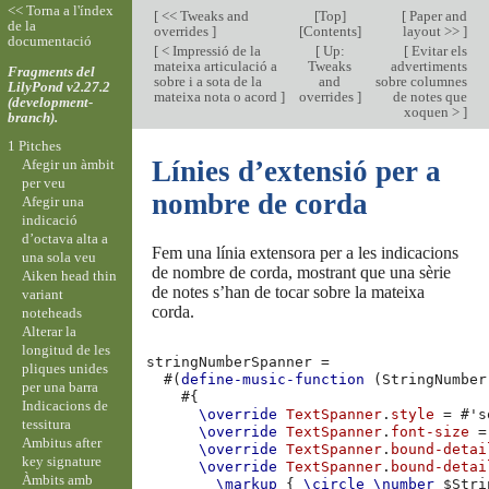
<< Torna a l'índex
[
<< Tweaks and
[
Top
]
[
Paper and
de la
overrides
]
[
Contents
]
layout >>
]
documentació
[
< Impressió de la
[
Up:
[
Evitar els
mateixa articulació a
Tweaks
advertiments
Fragments del
sobre i a sota de la
and
sobre columnes
LilyPond v2.27.2
mateixa nota o acord
]
overrides
]
de notes que
(development-
xoquen >
]
branch).
1 Pitches
Línies d’extensió per a
Afegir un àmbit
per veu
nombre de corda
Afegir una
indicació
d’octava alta a
Fem una línia extensora per a les indicacions
una sola veu
de nombre de corda, mostrant que una sèrie
Aiken head thin
de notes s’han de tocar sobre la mateixa
variant
corda.
noteheads
Alterar la
longitud de les
stringNumberSpanner
=
pliques unides
#(
define-music-function
(
StringNumber
per una barra
#{
Indicacions de
\override
TextSpanner
.
style
=
#
's
tessitura
\override
TextSpanner
.
font-size
=
Ambitus after
\override
TextSpanner
.
bound-detai
key signature
\override
TextSpanner
.
bound-detai
Àmbits amb
\markup
{
\circle
\number
$
Stri