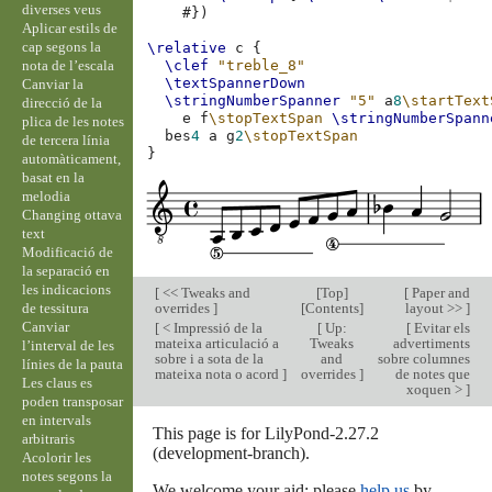
diverses veus
#})
Aplicar estils de
cap segons la
\relative
c
{
nota de l’escala
\clef
"treble_8"
\textSpannerDown
Canviar la
\stringNumberSpanner
"5"
a
8
\startText
direcció de la
e
f
\stopTextSpan
\stringNumberSpann
plica de les notes
bes
4
a
g
2
\stopTextSpan
de tercera línia
}
automàticament,
basat en la
melodia
Changing ottava
text
Modificació de
la separació en
les indicacions
[
<< Tweaks and
[
Top
]
[
Paper and
de tessitura
overrides
]
[
Contents
]
layout >>
]
Canviar
[
< Impressió de la
[
Up:
[
Evitar els
mateixa articulació a
Tweaks
advertiments
l’interval de les
sobre i a sota de la
and
sobre columnes
línies de la pauta
mateixa nota o acord
]
overrides
]
de notes que
Les claus es
xoquen >
]
poden transposar
en intervals
This page is for LilyPond-2.27.2
arbitraris
(development-branch).
Acolorir les
notes segons la
We welcome your aid; please
help us
by