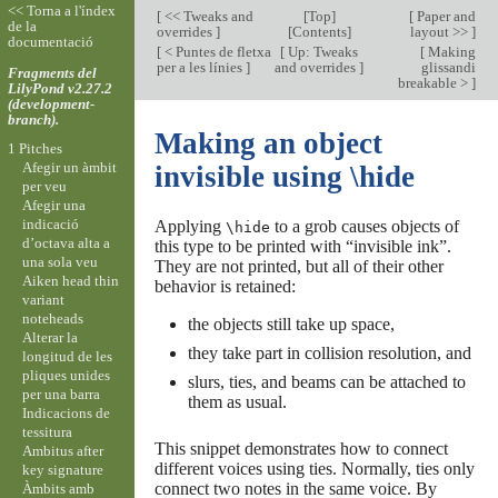
<< Torna a l'índex
[
<< Tweaks and
[
Top
]
[
Paper and
de la
overrides
]
[
Contents
]
layout >>
]
documentació
[
< Puntes de fletxa
[
Up: Tweaks
[
Making
per a les línies
]
and overrides
]
glissandi
Fragments del
breakable >
]
LilyPond v2.27.2
(development-
branch).
Making an object
1 Pitches
Afegir un àmbit
invisible using \hide
per veu
Afegir una
indicació
Applying
to a grob causes objects of
\hide
d’octava alta a
this type to be printed with “invisible ink”.
una sola veu
They are not printed, but all of their other
Aiken head thin
behavior is retained:
variant
noteheads
the objects still take up space,
Alterar la
they take part in collision resolution, and
longitud de les
pliques unides
slurs, ties, and beams can be attached to
per una barra
them as usual.
Indicacions de
tessitura
This snippet demonstrates how to connect
Ambitus after
different voices using ties. Normally, ties only
key signature
connect two notes in the same voice. By
Àmbits amb