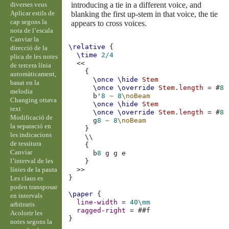
diverses veus
introducing a tie in a different voice, and
Aplicar estils de
blanking the first up-stem in that voice, the tie
cap segons la
appears to cross voices.
nota de l’escala
Canviar la
\relative
{
direcció de la
\time
2/4
plica de les notes
<<
de tercera línia
{
automàticament,
\once
\hide
Stem
basat en la
\once
\override
Stem
.
length
=
#
8
melodia
b'
8
~
8
\noBeam
Changing ottava
\once
\hide
Stem
text
\once
\override
Stem
.
length
=
#
8
Modificació de
g
8
~
8
\noBeam
la separació en
}
les indicacions
\\
de tessitura
{
Canviar
b
8
g
g
e
l’interval de les
}
línies de la pauta
>>
}
Les claus es
poden transposar
\paper
{
en intervals
line-width
=
40\mm
arbitraris
ragged-right
=
#
#f
Acolorir les
}
notes segons la