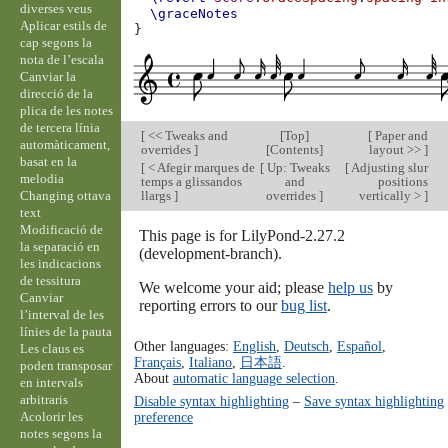
diverses veus
\graceNotes
Aplicar estils de
}
cap segons la
nota de l’escala
Canviar la
direcció de la
plica de les notes
de tercera línia
[
<< Tweaks and
[
Top
]
[
Paper and
automàticament,
overrides
]
[
Contents
]
layout >>
]
basat en la
[
< Afegir marques de
[
Up: Tweaks
[
Adjusting slur
melodia
temps a glissandos
and
positions
Changing ottava
llargs
]
overrides
]
vertically >
]
text
Modificació de
This page is for LilyPond-2.27.2
la separació en
(development-branch).
les indicacions
de tessitura
We welcome your aid; please
help us
by
Canviar
reporting errors to our
bug list
.
l’interval de les
línies de la pauta
Other languages:
English
,
Deutsch
,
Español
,
Les claus es
Français
,
Italiano
,
日本語
.
poden transposar
About
automatic language selection
.
en intervals
arbitraris
Disable syntax highlighting
–
Save syntax highlighting
Acolorir les
preference
notes segons la