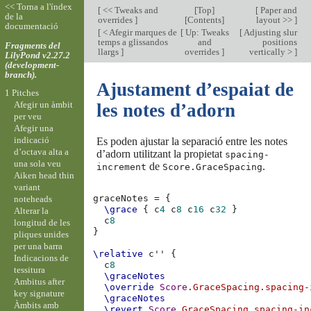
<< Torna a l'índex
[
<< Tweaks and
[
Top
]
[
Paper and
de la
overrides
]
[
Contents
]
layout >>
]
documentació
[
< Afegir marques de
[
Up: Tweaks
[
Adjusting slur
temps a glissandos
and
positions
Fragments del
llargs
]
overrides
]
vertically >
]
LilyPond v2.27.2
(development-
branch).
Ajustament d’espaiat de
1 Pitches
Afegir un àmbit
les notes d’adorn
per veu
Afegir una
indicació
Es poden ajustar la separació entre les notes
d’octava alta a
d’adorn utilitzant la propietat
spacing-
una sola veu
de
.
increment
Score.GraceSpacing
Aiken head thin
variant
graceNotes
=
{
noteheads
\grace
{
c
4
c
8
c
16
c
32
}
Alterar la
c
8
longitud de les
}
pliques unides
per una barra
\relative
c''
{
Indicacions de
c
8
tessitura
\graceNotes
Ambitus after
\override
Score
.
GraceSpacing
.
spacing-
key signature
\graceNotes
Àmbits amb
\revert
Score
.
GraceSpacing
.
spacing-in