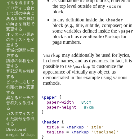
as standalone markup blocks, entered at
イルを適用する
the top level outside of any
\score
メロディに合わ
block,
せて譜の中央に
ある音符の符幹
in any definition inside the
\header
の向きを自動で
block (e.g., title, subtitle, composer) or in
変更する
some variables defined inside the
\paper
オッターバ囲み
block such as
for
evenHeaderMarkup
のテキストを変
page numbers.
更する
音域の隙間を変
may additionally be used for lyrics,
更する
\markup
in chord names, and as dynamics. In fact, it is
譜線の音程を変
更する
possible to use
to customize the
\markup
音部記号を移動
appearance of virtually any object, as
する
demonstrated in this example using various
ピッチに応じて
methods.
符頭の色を変更
する
\paper
{
異なるピッチの
paper-width
=
8\cm
音符列を作成す
paper-height
=
8\cm
る
}
カスタマイズさ
れた調号を作成
\header
{
する
title
=
\markup
"Title"
Direction of
tagline
=
\markup
"(tagline)"
merged ‘fa’ shape
}