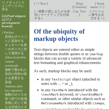
<< ドキュメント
[
<< Text
]
[
Top
]
[
Vocal
インデックスに
[
Contents
]
music >>
]
戻る
[
< 複数小節にまたがる休
[
Up: Text
[
バージョ
符にマークアップを付加
]
ン番号を出
LilyPond snippets
する
]
力する >
]
v2.27.2
(development-
branch).
Of the ubiquity of
1 Pitches
音域をボイスご
markup objects
とに追加する
オッターバを単
一のボイスに対
Text objects are entered either as simple
して適用する
strings between double quotes or as
\markup
Aiken head thin
blocks that can accept a variety of advanced
variant
text formatting and graphical enhancements.
noteheads
連桁で繋がれた
As such, markup blocks may be used:
音符の符幹の長
さを変更する
in any
object (attached to
TextScript
音域
notes with
,
or
),
-
^
_
Ambitus after
in any
introduced with the
TextMark
key signature
keyword, or
複数のボイスを
\textMark
\textEndMark
command, or other similar objects such as
持つ譜での音域
音階に応じて異
introduced with
,
MetronomeMark
\tempo
なる符頭のスタ