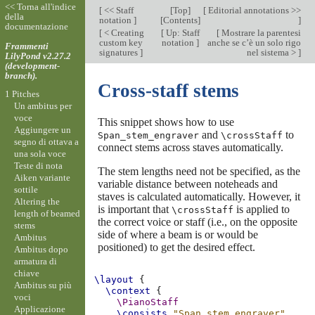
<< Torna all'indice
[
<< Staff
[
Top
]
[
Editorial annotations >>
della
notation
]
[
Contents
]
]
documentazione
[
< Creating
[
Up: Staff
[
Mostrare la parentesi
custom key
notation
]
anche se c’è un solo rigo
Frammenti
signatures
]
nel sistema >
]
LilyPond v2.27.2
(development-
branch).
Cross-staff stems
1 Pitches
Un ambitus per
voce
This snippet shows how to use
Aggiungere un
and
to
Span_stem_engraver
\crossStaff
segno di ottava a
connect stems across staves automatically.
una sola voce
Teste di nota
The stem lengths need not be specified, as the
Aiken variante
variable distance between noteheads and
sottile
staves is calculated automatically. However, it
Altering the
is important that
is applied to
\crossStaff
length of beamed
the correct voice or staff (i.e., on the opposite
stems
side of where a beam is or would be
Ambitus
positioned) to get the desired effect.
Ambitus dopo
armatura di
chiave
\layout
{
Ambitus su più
\context
{
voci
\PianoStaff
Applicazione
\consists
"Span_stem_engraver"