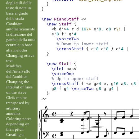
degli stili delle
}
teste di nota in
}
base al grado
della scala
\new
PianoStaff
<<
Cambiare
\new
Staff
{
automaticamente
<
b
d'
>
4
r
d'
16
\>
e'
8.
g
8
r
\!
|
e'
8
f'
g'
4
la direzione del
\voiceTwo
gambo della nota
% Down to lower staff
centrale in base
\crossStaff
{
e'
8
e'
8
}
e'
4
|
alla melodia
}
Changing ottava
text
\new
Staff
{
Modifica
\clef
bass
dell’intervallo
\voiceOne
dell’ambitus
% Up to upper staff
Changing the
\crossStaff
{
<
e
g
>
4
e,
g
16
a
8.
c
8
interval of lines
g
8
f
g
4
\voiceTwo
g
8
g
g
4
|
on the stave
}
Clefs can be
>>
transposed by
arbitrary
amounts
Coloring notes
depending on
their pitch
Creating a