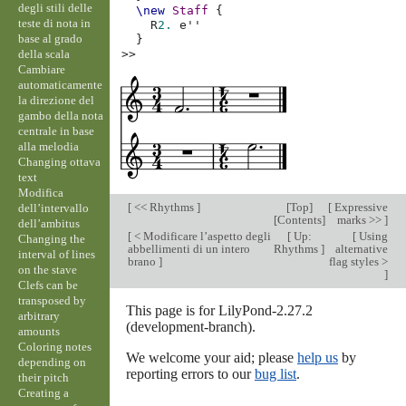
degli stili delle
\new
Staff
{
teste di nota in
R
2.
e''
base al grado
}
della scala
>>
Cambiare
automaticamente
la direzione del
gambo della nota
centrale in base
alla melodia
Changing ottava
text
Modifica
[
<< Rhythms
]
[
Top
]
[
Expressive
dell’intervallo
[
Contents
]
marks >>
]
dell’ambitus
[
< Modificare l’aspetto degli
[
Up:
[
Using
Changing the
abbellimenti di un intero
Rhythms
]
alternative
interval of lines
brano
]
flag styles >
on the stave
]
Clefs can be
transposed by
This page is for LilyPond-2.27.2
arbitrary
(development-branch).
amounts
Coloring notes
We welcome your aid; please
help us
by
depending on
reporting errors to our
bug list
.
their pitch
Creating a