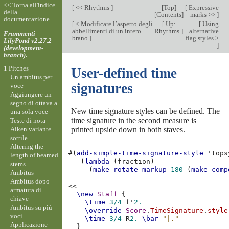
<< Torna all'indice
[
<< Rhythms
]
[
Top
]
[
Expressive
della
[
Contents
]
marks >>
]
documentazione
[
< Modificare l’aspetto degli
[
Up:
[
Using
abbellimenti di un intero
Rhythms
]
alternative
Frammenti
brano
]
flag styles >
LilyPond v2.27.2
]
(development-
branch).
1 Pitches
User-defined time
Un ambitus per
signatures
voce
Aggiungere un
segno di ottava a
New time signature styles can be defined. The
una sola voce
time signature in the second measure is
Teste di nota
Aiken variante
printed upside down in both staves.
sottile
Altering the
#(
add-simple-time-signature-style
'tops
length of beamed
(
lambda
(
fraction
)
stems
(
make-rotate-markup
180
(
make-comp
Ambitus
Ambitus dopo
<<
armatura di
\new
Staff
{
chiave
\time
3/4
f'
2.
Ambitus su più
\override
Score
.
TimeSignature
.
style
voci
\time
3/4
R
2.
\bar
"|."
Applicazione
}