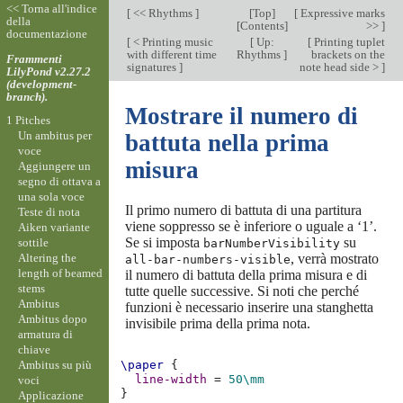
<< Torna all'indice
[
<< Rhythms
]
[
Top
]
[
Expressive marks
della
[
Contents
]
>>
]
documentazione
[
< Printing music
[
Up:
[
Printing tuplet
with different time
Rhythms
]
brackets on the
Frammenti
signatures
]
note head side >
]
LilyPond v2.27.2
(development-
branch).
Mostrare il numero di
1 Pitches
Un ambitus per
battuta nella prima
voce
misura
Aggiungere un
segno di ottava a
una sola voce
Il primo numero di battuta di una partitura
Teste di nota
viene soppresso se è inferiore o uguale a ‘1’.
Aiken variante
Se si imposta
su
sottile
barNumberVisibility
Altering the
, verrà mostrato
all-bar-numbers-visible
length of beamed
il numero di battuta della prima misura e di
stems
tutte quelle successive. Si noti che perché
Ambitus
funzioni è necessario inserire una stanghetta
Ambitus dopo
invisibile prima della prima nota.
armatura di
chiave
Ambitus su più
\paper
{
line-width
=
50\mm
voci
}
Applicazione