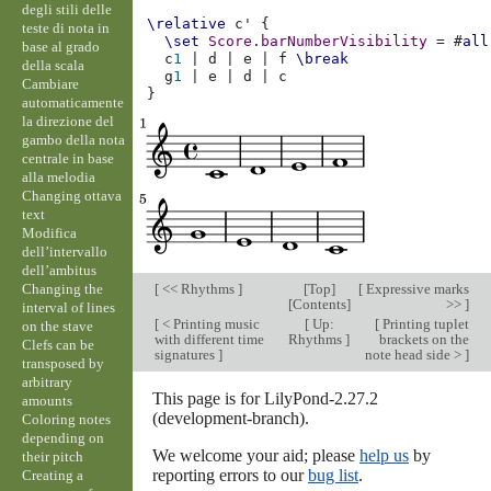
degli stili delle
\relative
c'
{
teste di nota in
\set
Score
.
barNumberVisibility
=
#
all
base al grado
c
1
|
d
|
e
|
f
\break
della scala
g
1
|
e
|
d
|
c
Cambiare
}
automaticamente
la direzione del
gambo della nota
centrale in base
alla melodia
Changing ottava
text
Modifica
dell’intervallo
dell’ambitus
Changing the
[
<< Rhythms
]
[
Top
]
[
Expressive marks
[
Contents
]
>>
]
interval of lines
[
< Printing music
[
Up:
[
Printing tuplet
on the stave
with different time
Rhythms
]
brackets on the
Clefs can be
signatures
]
note head side >
]
transposed by
arbitrary
This page is for LilyPond-2.27.2
amounts
(development-branch).
Coloring notes
depending on
We welcome your aid; please
help us
by
their pitch
reporting errors to our
bug list
.
Creating a