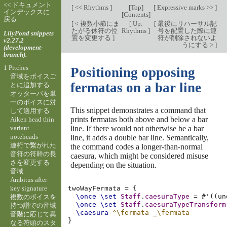
<< ドキュメント
[
<< Rhythms
]
[
Top
]
[
Expressive marks >>
]
インデックスに
[
Contents
]
戻る
[
< 複数小節にま
[
Up:
[
最後にリハーサル記
たがる休符の位
Rhythms
]
号を配置した際に連
LilyPond snippets
置を変更する
]
符が削除されないよ
v2.27.2
うにする >
]
(development-
branch).
1 Pitches
Positioning opposing
音域をボイスご
fermatas on a bar line
とに追加する
オッターバを単
一のボイスに対
This snippet demonstrates a command that
して適用する
prints fermatas both above and below a bar
Aiken head thin
variant
line. If there would not otherwise be a bar
noteheads
line, it adds a double bar line. Semantically,
連桁で繋がれた
the command codes a longer-than-normal
音符の符幹の長
caesura, which might be considered misuse
さを変更する
depending on the situation.
音域
Ambitus after
key signature
twoWayFermata
=
{
\once
\set
Staff
.
caesuraType
=
#
'
((
un
複数のボイスを
\once
\set
Staff
.
caesuraTypeTransform
持つ譜での音域
\caesura
^\fermata
_\fermata
音階に応じて異
}
なる符頭のスタ