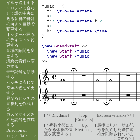
イルを適用する
music
=
{
メロディに合わ
f'
1
\twoWayFermata
せて譜の中央に
R
1
ある音符の符幹
f'
2
\twoWayFermata
f'
2
の向きを自動で
R
1
変更する
b'
1
\twoWayFermata
\fine
オッターバ囲み
}
のテキストを変
更する
\new
GrandStaff
<<
音域の隙間を変
\new
Staff
\music
更する
\new
Staff
\music
譜線の音程を変
>>
更する
音部記号を移動
する
ピッチに応じて
符頭の色を変更
する
異なるピッチの
音符列を作成す
る
カスタマイズさ
[
<< Rhythms
]
[
Top
]
[
Expressive marks >>
]
れた調号を作成
[
Contents
]
する
[
< 複数小節にま
[
Up:
[
最後にリハーサル記
たがる休符の位
Rhythms
]
号を配置した際に連
Direction of
置を変更する
]
符が削除されないよ
merged ‘fa’ shape
うにする >
]