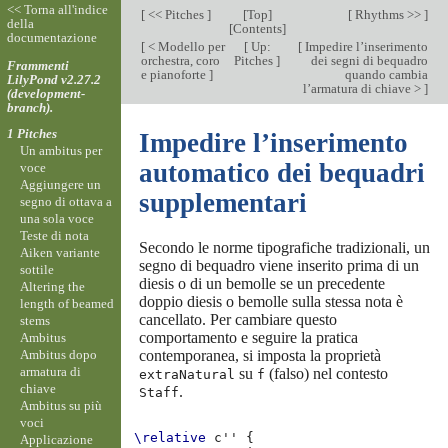
<< Torna all'indice
[
<< Pitches
]
[
Top
]
[
Rhythms >>
]
della
[
Contents
]
documentazione
[
< Modello per
[
Up:
[
Impedire l’inserimento
orchestra, coro
Pitches
]
dei segni di bequadro
Frammenti
e pianoforte
]
quando cambia
LilyPond v2.27.2
l’armatura di chiave >
]
(development-
branch).
1 Pitches
Impedire l’inserimento
Un ambitus per
automatico dei bequadri
voce
Aggiungere un
supplementari
segno di ottava a
una sola voce
Teste di nota
Secondo le norme tipografiche tradizionali, un
Aiken variante
segno di bequadro viene inserito prima di un
sottile
diesis o di un bemolle se un precedente
Altering the
doppio diesis o bemolle sulla stessa nota è
length of beamed
cancellato. Per cambiare questo
stems
comportamento e seguire la pratica
Ambitus
Ambitus dopo
contemporanea, si imposta la proprietà
armatura di
su
(falso) nel contesto
extraNatural
f
chiave
.
Staff
Ambitus su più
voci
\relative
c''
{
Applicazione