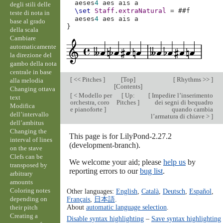
aeses
4
aes
ais
a
degli stili delle
\set
Staff
.
extraNatural
=
#
#f
teste di nota in
aeses
4
aes
ais
a
base al grado
}
della scala
Cambiare
automaticamente
la direzione del
gambo della nota
centrale in base
[
<< Pitches
]
[
Top
]
[
Rhythms >>
]
alla melodia
[
Contents
]
Changing ottava
[
< Modello per
[
Up:
[
Impedire l’inserimento
text
orchestra, coro
Pitches
]
dei segni di bequadro
Modifica
e pianoforte
]
quando cambia
dell’intervallo
l’armatura di chiave >
]
dell’ambitus
Changing the
This page is for LilyPond-2.27.2
interval of lines
(development-branch).
on the stave
Clefs can be
We welcome your aid; please
help us
by
transposed by
reporting errors to our
bug list
.
arbitrary
amounts
Coloring notes
Other languages:
English
,
Català
,
Deutsch
,
Español
,
depending on
Français
,
日本語
.
About
automatic language selection
.
their pitch
Creating a
Disable syntax highlighting
–
Save syntax highlighting