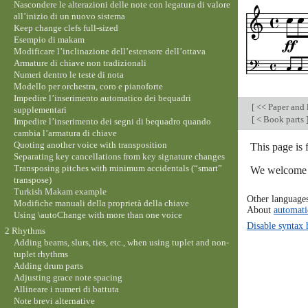
Nascondere le alterazioni delle note con legatura di valore
all’inizio di un nuovo sistema
Keep change clefs full-sized
Esempio di makam
Modificare l’inclinazione dell’estensore dell’ottava
Armature di chiave non tradizionali
Numeri dentro le teste di nota
Modello per orchestra, coro e pianoforte
Impedire l’inserimento automatico dei bequadri
[
<< Paper and 
supplementari
[
< Book parts
Impedire l’inserimento dei segni di bequadro quando
cambia l’armatura di chiave
Quoting another voice with transposition
This page is
Separating key cancellations from key signature changes
Transposing pitches with minimum accidentals (“smart”
We welcome y
transpose)
Turkish Makam example
Other language
Modifiche manuali della proprietà della chiave
About
automati
Using \autoChange with more than one voice
Disable syntax 
2 Rhythms
Adding beams, slurs, ties, etc., when using tuplet and non-
tuplet rhythms
Adding drum parts
Adjusting grace note spacing
Allineare i numeri di battuta
Note brevi alternative