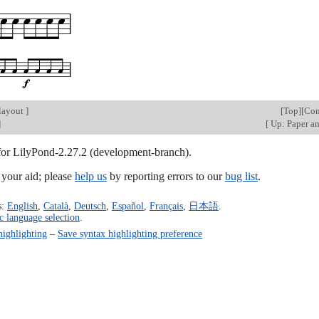
layout
]
[
Top
][
Con
]
[
Up: Paper a
 for LilyPond-2.27.2 (development-branch).
our aid; please
help us
by reporting errors to our
bug list
.
s:
English
,
Català
,
Deutsch
,
Español
,
Français
,
日本語
.
c language selection
.
highlighting
–
Save syntax highlighting preference