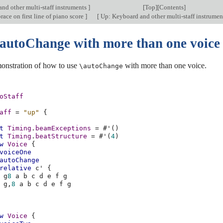
nd other multi-staff instruments
]
[
Top
][
Contents
]
ce on first line of piano score
]
[
Up: Keyboard and other multi-staff instrume
\autoChange with more than one voice
monstration of how to use
with more than one voice.
\autoChange
oStaff
aff
=
"up"
{
t
Timing
.
beamExceptions
=
#
'
()
t
Timing
.
beatStructure
=
#
'
(
4
)
w
Voice
{
voiceOne
autoChange
relative
c'
{
g
8
a
b
c
d
e
f
g
g,
8
a
b
c
d
e
f
g
w
Voice
{