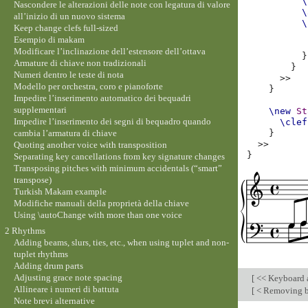
\
Nascondere le alterazioni delle note con legatura di valore
\
all’inizio di un nuovo sistema
\
Keep change clefs full-sized
Esempio di makam
Modificare l’inclinazione dell’estensore dell’ottava
}
Armature di chiave non tradizionali
}
Numeri dentro le teste di nota
>>
Modello per orchestra, coro e pianoforte
}
Impedire l’inserimento automatico dei bequadri
supplementari
\new
St
Impedire l’inserimento dei segni di bequadro quando
\clef
cambia l’armatura di chiave
}
>>
Quoting another voice with transposition
}
Separating key cancellations from key signature changes
Transposing pitches with minimum accidentals (“smart”
transpose)
Turkish Makam example
Modifiche manuali della proprietà della chiave
Using \autoChange with more than one voice
2 Rhythms
Adding beams, slurs, ties, etc., when using tuplet and non-
tuplet rhythms
Adding drum parts
Adjusting grace note spacing
[
<< Keyboard a
Allineare i numeri di battuta
[
< Removing bra
Note brevi alternative