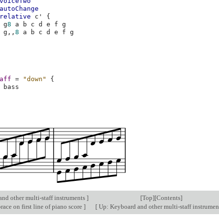
voiceTwo
autoChange
relative
c'
{
g
8
a
b
c
d
e
f
g
g,,
8
a
b
c
d
e
f
g
aff
=
"down"
{
bass
nd other multi-staff instruments
]
[
Top
][
Contents
]
ce on first line of piano score
]
[
Up: Keyboard and other multi-staff instrume