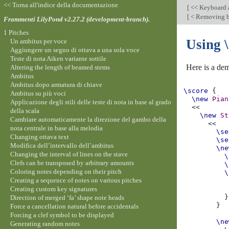
<< Torna all'indice della documentazione
[
<< Keyboard a
[
< Removing bra
Frammenti LilyPond v2.27.2 (development-branch).
1 Pitches
Using 
Un ambitus per voce
Aggiungere un segno di ottava a una sola voce
Teste di nota Aiken variante sottile
Here is a de
Altering the length of beamed stems
Ambitus
Ambitus dopo armatura di chiave
\score
{
Ambitus su più voci
\new
Pian
Applicazione degli stili delle teste di nota in base al grado
<<
della scala
\new
St
Cambiare automaticamente la direzione del gambo della
<<
nota centrale in base alla melodia
\se
Changing ottava text
\se
Modifica dell’intervallo dell’ambitus
\ne
Changing the interval of lines on the stave
\
Clefs can be transposed by arbitrary amounts
\
Coloring notes depending on their pitch
\
Creating a sequence of notes on various pitches
Creating custom key signatures
}
Direction of merged ‘fa’ shape note heads
}
Force a cancellation natural before accidentals
Forcing a clef symbol to be displayed
\ne
Generating random notes