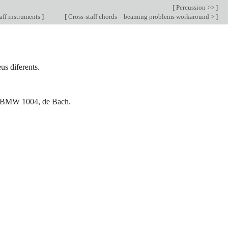
[
Percussion >>
]
aff instruments
]
[
Cross-staff chords – beaming problems workaround >
]
us diferents.
ol, BMW 1004, de Bach.