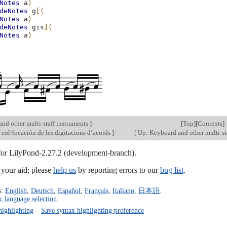
Notes
a
)
deNotes
g
[(
Notes
a
)
deNotes
gis
](
Notes
a
)
nd other multi-staff instruments
]
[
Top
][
Contents
]
 col·locación de les digitacions d’acords
]
[
Up: Keyboard and other multi-st
 for LilyPond-2.27.2 (development-branch).
our aid; please
help us
by reporting errors to our
bug list
.
s:
English
,
Deutsch
,
Español
,
Français
,
Italiano
,
日本語
.
c language selection
.
highlighting
–
Save syntax highlighting preference