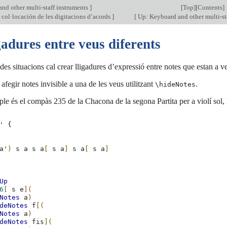
nd other multi-staff instruments
]
[
Top
][
Contents
]
 col·locación de les digitacions d’acords
]
[
Up: Keyboard and other multi-st
gadures entre veus diferents
es situacions cal crear lligadures d’expressió entre notes que estan a ve
afegir notes invisible a una de les veus utilitzant
.
\hideNotes
le és el compàs 235 de la Chacona de la segona Partita per a violí s
'
{
a'
)
s
a
s
a
[
s
a
]
s
a
[
s
a
]
Up
6
[
s
e
](
Notes
a
)
deNotes
f
[(
Notes
a
)
deNotes
fis
](