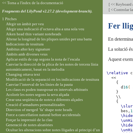
<< Torna a l'índex de la documentació
[
<< Keyboard a
[
< Controlar la
Fragments del LilyPond v2.27.2 (development-branch).
1 Pitches
Fer lli
Afegir un àmbit per veu
Afegir una indicació d’octava alta a una sola veu
Aiken head thin variant noteheads
En determinad
Alterar la longitud de les pliques unides per una barra
Indicacions de tessitura
La solució és 
Ambitus after key signature
Àmbits amb diverses veus
Aquest exemp
Aplicar estils de cap segons la nota de l’escala
Canviar la direcció de la plica de les notes de tercera línia
automàticament, basat en la melodia
\relative
c
Changing ottava text
<<
Modificació de la separació en les indicacions de tessitura
{
Canviar l’interval de les línies de la pauta
d
16
(
Les claus es poden transposar en intervals arbitraris
}
Acolorir les notes segons la seva alçada
\\
Crear una seqüència de notes a diferents alçades
{
Creació d’armadures personalitzades
\slur
Direction of merged ‘fa’ shape note heads
bes,
1
Force a cancellation natural before accidentals
\hide
Forçar la impressió de la clau
\unHi
Generació de notes aleatòries
\hide
Ocultar les alteracions sobre notes lligades al principi d’un
\unHi