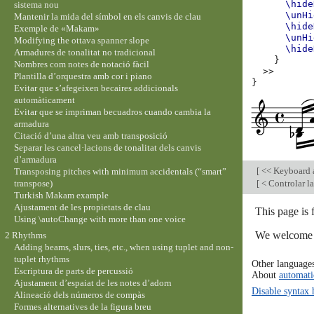
\hide
sistema nou
\unHi
Mantenir la mida del símbol en els canvis de clau
\hide
Exemple de «Makam»
\unHi
Modifying the ottava spanner slope
\hide
Armadures de tonalitat no tradicional
}
Nombres com notes de notació fàcil
>>
Plantilla d’orquestra amb cor i piano
}
Evitar que s’afegeixen becaires addicionals
automàticament
Evitar que se impriman becuadros cuando cambia la
armadura
Citació d’una altra veu amb transposició
Separar les cancel·lacions de tonalitat dels canvis
d’armadura
[
<< Keyboard a
Transposing pitches with minimum accidentals (“smart”
transpose)
[
< Controlar la
Turkish Makam example
Ajustament de les propietats de clau
This page is
Using \autoChange with more than one voice
We welcome y
2 Rhythms
Adding beams, slurs, ties, etc., when using tuplet and non-
tuplet rhythms
Other language
Escriptura de parts de percussió
About
automati
Ajustament d’espaiat de les notes d’adorn
Disable syntax 
Alineació dels números de compàs
Formes alternatives de la figura breu