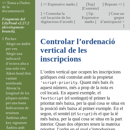
<< Torna a l'índex
[
<< Expressive marks
]
[
Top
]
[
Repeats >>
]
de la
[
Contents
]
documentació
[
< Controlar la
[
Up:
[
Crear un
col·locación de les
Expressive
grupet
Fragments del
digitacions d’acords
]
marks
]
d’anticipació >
LilyPond v2.27.2
]
(development-
branch).
1 Pitches
Controlar l’ordenació
Afegir un àmbit
vertical de les
per veu
Afegir una
inscripcions
indicació
d’octava alta a
una sola veu
L’orden vertical que ocupen les inscripcions
Aiken head thin
gràfiques està controlat amb la propietat
variant
. Quant més baix és
'script-priority
noteheads
aquest número, més a prop de la nota es
Alterar la
col·locarà. En aquest exemple, el
longitud de les
(el sostingut) té primer la
pliques unides
TextScript
per una barra
prioritat més baixa, per la qual cosa se situa en
Indicacions de
la posició més baixa al primer exemple. En el
tessitura
segon, el semitrí (el
) és el que la té
Script
Ambitus after
més baixa, per la qual cosa se situa en la part
key signature
interior. Quan dos objectes tenen la mateixa
Àmbits amb
prioritat, l’ordre en el qual s’introdueixen