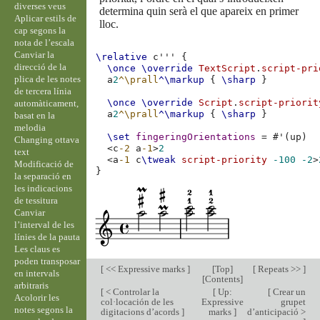
diverses veus
determina quin serà el que apareix en primer
Aplicar estils de
lloc.
cap segons la
nota de l’escala
Canviar la
\relative
c'''
{
direcció de la
\once
\override
TextScript
.
script-pri
plica de les notes
a
2
^\prall
^\markup
{
\sharp
}
de tercera línia
\once
\override
Script
.
script-priorit
automàticament,
a
2
^\prall
^\markup
{
\sharp
}
basat en la
melodia
\set
fingeringOrientations
=
#
'
(
up
)
Changing ottava
<
c
-2
a
-1
>
2
text
<
a
-1
c
\tweak
script-priority
-100
-2
>
Modificació de
}
la separació en
les indicacions
de tessitura
Canviar
l’interval de les
línies de la pauta
Les claus es
poden transposar
[
<< Expressive marks
]
[
Top
]
[
Repeats >>
]
en intervals
[
Contents
]
arbitraris
[
< Controlar la
[
Up:
[
Crear un
Acolorir les
col·locación de les
Expressive
grupet
notes segons la
digitacions d’acords
]
marks
]
d’anticipació >