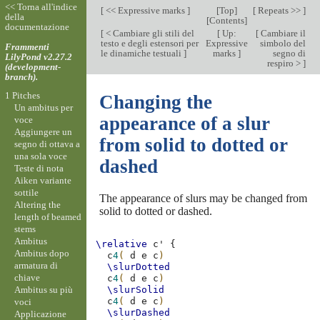
<< Torna all'indice
[
<< Expressive marks
]
[
Top
]
[
Repeats >>
]
della
[
Contents
]
documentazione
[
< Cambiare gli stili del
[
Up:
[
Cambiare il
testo e degli estensori per
Expressive
simbolo del
Frammenti
le dinamiche testuali
]
marks
]
segno di
LilyPond v2.27.2
respiro >
]
(development-
branch).
1 Pitches
Changing the
Un ambitus per
appearance of a slur
voce
Aggiungere un
from solid to dotted or
segno di ottava a
una sola voce
dashed
Teste di nota
Aiken variante
sottile
The appearance of slurs may be changed from
Altering the
solid to dotted or dashed.
length of beamed
stems
Ambitus
\relative
c'
{
Ambitus dopo
c
4
(
d
e
c
)
armatura di
\slurDotted
chiave
c
4
(
d
e
c
)
Ambitus su più
\slurSolid
c
4
(
d
e
c
)
voci
\slurDashed
Applicazione