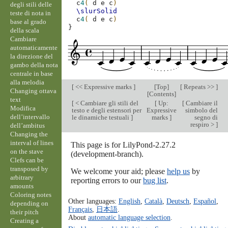
c
4
(
d
e
c
)
degli stili delle
\slurSolid
teste di nota in
c
4
(
d
e
c
)
base al grado
}
della scala
Cambiare
automaticamente
la direzione del
gambo della nota
centrale in base
alla melodia
[
<< Expressive marks
]
[
Top
]
[
Repeats >>
]
Changing ottava
[
Contents
]
text
[
< Cambiare gli stili del
[
Up:
[
Cambiare il
Modifica
testo e degli estensori per
Expressive
simbolo del
dell’intervallo
le dinamiche testuali
]
marks
]
segno di
respiro >
]
dell’ambitus
Changing the
interval of lines
This page is for LilyPond-2.27.2
on the stave
(development-branch).
Clefs can be
transposed by
We welcome your aid; please
help us
by
arbitrary
reporting errors to our
bug list
.
amounts
Coloring notes
Other languages:
English
,
Català
,
Deutsch
,
Español
,
depending on
Français
,
日本語
.
their pitch
About
automatic language selection
.
Creating a