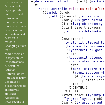
#(
define-music-function
(
text
)
(
markup?
diverses veus
#{
Aplicar estils de
\once
\override
Voice
.
Hairpin
.
after
cap segons la
#(
lambda
(
grob
)
nota de l’escala
(
let*
((
stencil
(
ly:hairpin::p
Canviar la
(
par-y
(
ly:grob-parent
direcció de la
(
dir
(
ly:grob-property
plica de les notes
(
staff-line-thickness
de tercera línia
(
ly:output-def-lookup
automàticament,
basat en la
(
new-stencil
melodia
(
ly:stencil-aligned-to
Changing ottava
(
ly:stencil-combine-a
text
(
ly:stencil-aligned-
Modificació de
Y
dir
(
ly:stencil-aligned-
la separació en
(
grob-interpret-mar
les indicacions
grob
de tessitura
(
make-fontsize-mar
Canviar
(
magnification->f
l’interval de les
(
+
(
ly:staff-sym
línies de la pauta
(
/
staff-line
Les claus es
text
))
poden transposar
X
CENTER
))
en intervals
X
LEFT
))
arbitraris
(
staff-space
(
ly:output
Acolorir les
(
ly:grob-layout
grob
)
notes segons la
(
par-x
(
ly:grob-parent