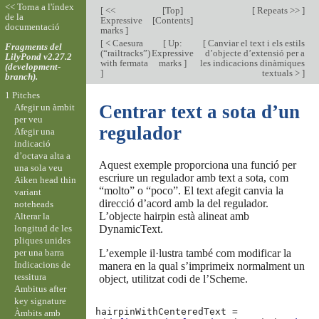
<< Torna a l'índex
[
<<
[
Top
]
[
Repeats >>
]
de la
Expressive
[
Contents
]
documentació
marks
]
[
< Caesura
[
Up:
[
Canviar el text i els estils
Fragments del
(“railtracks”)
Expressive
d’objecte d’extensió per a
LilyPond v2.27.2
with fermata
marks
]
les indicacions dinàmiques
(development-
]
textuals >
]
branch).
1 Pitches
Centrar text a sota d’un
Afegir un àmbit
per veu
regulador
Afegir una
indicació
d’octava alta a
Aquest exemple proporciona una funció per
una sola veu
escriure un regulador amb text a sota, com
Aiken head thin
“molto” o “poco”. El text afegit canvia la
variant
direcció d’acord amb la del regulador.
noteheads
L’objecte hairpin està alineat amb
Alterar la
longitud de les
DynamicText.
pliques unides
per una barra
L’exemple il·lustra també com modificar la
Indicacions de
manera en la qual s’imprimeix normalment un
tessitura
object, utilitzat codi de l’Scheme.
Ambitus after
key signature
hairpinWithCenteredText
=
Àmbits amb