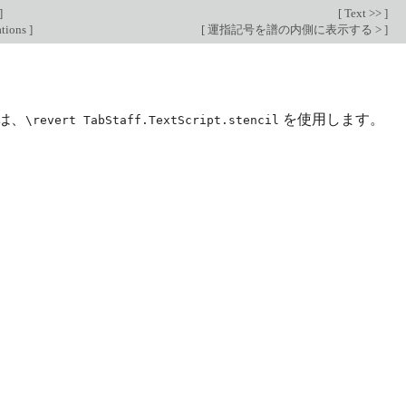
]
[
Text >>
]
ations
]
[
運指記号を譜の内側に表示する >
]
は、
を使用します。
\revert TabStaff.TextScript.stencil