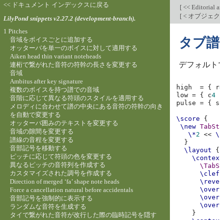
<< ドキュメント インデックスに戻る
[
<< Editorial 
[
< オブジェ
LilyPond snippets v2.27.2 (development-branch).
1 Pitches
タブ譜
音域をボイスごとに追加する
オッターバを単一のボイスに対して適用する
Aiken head thin variant noteheads
デフォルト
連桁で繋がれた音符の符幹の長さを変更する
音域
Ambitus after key signature
high
=
{
r
複数のボイスを持つ譜での音域
low
=
{
c
4
音階に応じて異なる符頭のスタイルを適用する
pulse
=
{
s
メロディに合わせて譜の中央にある音符の符幹の向き
を自動で変更する
\score
{
オッターバ囲みのテキストを変更する
\new
TabSt
音域の隙間を変更する
\*
2
<<
\
譜線の音程を変更する
}
音部記号を移動する
\layout
{
ピッチに応じて符頭の色を変更する
\contex
異なるピッチの音符列を作成する
\TabS
カスタマイズされた調号を作成する
\clef
Direction of merged ‘fa’ shape note heads
\reve
\over
Force a cancellation natural before accidentals
\over
音部記号を強制的に表示する
\over
ランダムな音符を生成する
}
タイで繋がれた音符が改行した際の臨時記号を隠す