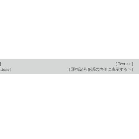
]
[
Text >>
]
ations
]
[
運指記号を譜の内側に表示する >
]