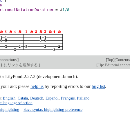
t
{
e
rtionalNotationDuration
=
#
1/8
annotations
]
[
Top
][
Contents
クトにリンクを追加する
]
[
Up: Editorial annot
 for LilyPond-2.27.2 (development-branch).
our aid; please
help us
by reporting errors to our
bug list
.
s:
English
,
Català
,
Deutsch
,
Español
,
Français
,
Italiano
.
c language selection
.
highlighting
–
Save syntax highlighting preference