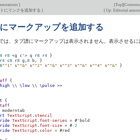
annotations
]
[
Top
][
Contents
クトにリンクを追加する
]
[
Up: Editorial annot
にマークアップを追加する
では、タブ譜にマークアップは表示されません。表示させるに
4
r
8
<
g
c'
>
q
r
8
r
4
}
r
4
c
8
r
8
g,
8
b,
}
8
^"1"
s
^"&"
s
^"2"
s
^"&"
s
^"3"
s
^"&"
s
^"4"
s
^"&"
}
aff
{
high
\\
\low
\\
\pulse
>>
t
{
taff
moderntab
rt
TextScript
.
stencil
ride
TextScript
.
font-series
=
#
'bold
ride
TextScript
.
font-size
=
#
-2
ride
TextScript
.
color
=
#
red