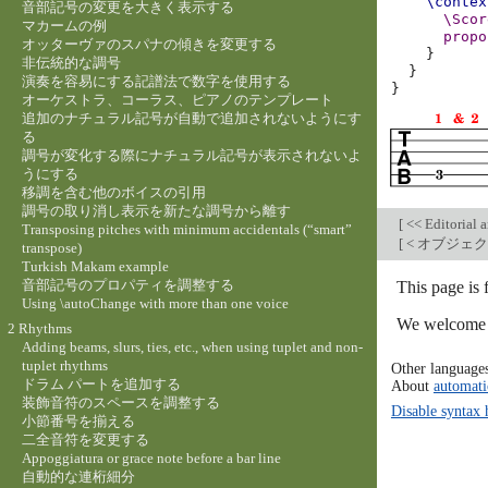
\contex
音部記号の変更を大きく表示する
\Scor
マカームの例
propo
オッターヴァのスパナの傾きを変更する
}
非伝統的な調号
}
演奏を容易にする記譜法で数字を使用する
}
オーケストラ、コーラス、ピアノのテンプレート
追加のナチュラル記号が自動で追加されないようにす
る
調号が変化する際にナチュラル記号が表示されないよ
うにする
移調を含む他のボイスの引用
調号の取り消し表示を新たな調号から離す
[
<< Editorial 
Transposing pitches with minimum accidentals (“smart”
[
< オブジェ
transpose)
Turkish Makam example
音部記号のプロパティを調整する
This page is
Using \autoChange with more than one voice
We welcome y
2 Rhythms
Adding beams, slurs, ties, etc., when using tuplet and non-
tuplet rhythms
Other language
ドラム パートを追加する
About
automati
装飾音符のスペースを調整する
Disable syntax 
小節番号を揃える
二全音符を変更する
Appoggiatura or grace note before a bar line
自動的な連桁細分