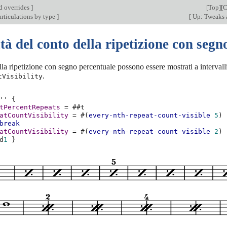
d overrides
]
[
Top
][
C
articulations by type
]
[
Up: Tweaks 
ità del conto della ripetizione con seg
ella ripetizione con segno percentuale possono essere mostrati a intervall
.
tVisibility
''
{
tPercentRepeats
=
#
#t
atCountVisibility
=
#(
every-nth-repeat-count-visible
5
)
break
atCountVisibility
=
#(
every-nth-repeat-count-visible
2
)
d
1
}