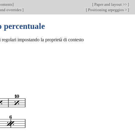
ontents
]
[
Paper and layout >>
]
and overrides
]
[
Positioning arpeggios >
]
no percentuale
i regolari impostando la proprietà di contesto