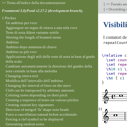
<< Torna all'indice della documentazione
[
<< Tweaks an
[
< Overriding 
Frammenti LilyPond v2.27.2 (development-branch).
1 Pitches
Visibil
Un ambitus per voce
Aggiungere un segno di ottava a una sola voce
Teste di nota Aiken variante sottile
I contatori d
Altering the length of beamed stems
Ambitus
repeatCoun
Ambitus dopo armatura di chiave
Ambitus su più voci
\relative
c
Applicazione degli stili delle teste di nota in base al grado
\set
coun
della scala
\set
repe
Cambiare automaticamente la direzione del gambo della
\%
10
c
1
\
nota centrale in base alla melodia
\set
repe
Changing ottava text
\%
6
{
c
1
Modifica dell’intervallo dell’ambitus
}
Changing the interval of lines on the stave
Clefs can be transposed by arbitrary amounts
Coloring notes depending on their pitch
Creating a sequence of notes on various pitches
Creating custom key signatures
Direction of merged ‘fa’ shape note heads
Force a cancellation natural before accidentals
Forcing a clef symbol to be displayed
Generating random notes