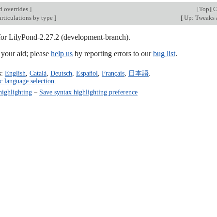
d overrides
]
[
Top
][
C
articulations by type
]
[
Up: Tweaks 
 for LilyPond-2.27.2 (development-branch).
our aid; please
help us
by reporting errors to our
bug list
.
s:
English
,
Català
,
Deutsch
,
Español
,
Français
,
日本語
.
c language selection
.
highlighting
–
Save syntax highlighting preference