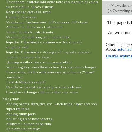
Nascondere le alterazioni delle note con legatura di valore
[
<< Tweaks an
all’inizio di un nuovo sistema
[
< Overriding 
Keep change clefs full-sized
Esempio di makam
Modificare l’inclinazione dell’estensore dell’ottava
This page is
Armature di chiave non tradizionali
Numeri dentro le teste di nota
We welcome y
Modello per orchestra, coro e pianoforte
Impedire l’inserimento automatico dei bequadri
Other language
supplementari
About
automati
Impedire l’inserimento dei segni di bequadro quando
Disable syntax 
cambia l’armatura di chiave
Quoting another voice with transposition
Separating key cancellations from key signature changes
Transposing pitches with minimum accidentals (“smart”
transpose)
Turkish Makam example
Modifiche manuali della proprietà della chiave
Using \autoChange with more than one voice
2 Rhythms
Adding beams, slurs, ties, etc., when using tuplet and non-
tuplet rhythms
Adding drum parts
Adjusting grace note spacing
Allineare i numeri di battuta
Note brevi alternative