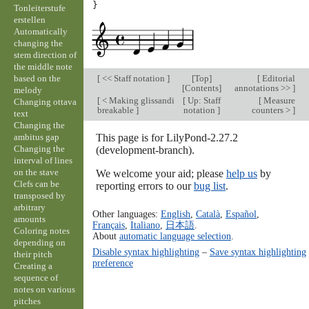
}
Tonleiterstufe
erstellen
Automatically
changing the
stem direction of
the middle note
based on the
[
<< Staff notation
]
[
Top
]
[
Editorial
[
Contents
]
annotations >>
]
melody
[
< Making glissandi
[
Up: Staff
[
Measure
Changing ottava
breakable
]
notation
]
counters >
]
text
Changing the
ambitus gap
This page is for LilyPond-2.27.2
Changing the
(development-branch).
interval of lines
on the stave
We welcome your aid; please
help us
by
Clefs can be
reporting errors to our
bug list
.
transposed by
arbitrary
Other languages:
English
,
Català
,
Español
,
amounts
Français
,
Italiano
,
日本語
.
Coloring notes
About
automatic language selection
.
depending on
Disable syntax highlighting
–
Save syntax highlighting
their pitch
preference
Creating a
sequence of
notes on various
pitches