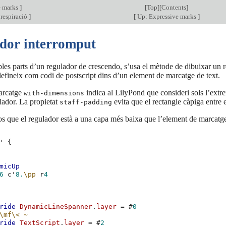
e marks
]
[
Top
][
Contents
]
respiració
]
[
Up: Expressive marks
]
dor interromput
ibles parts d’un regulador de crescendo, s’usa el mètode de dibuixar un re
defineix com codi de postscript dins d’un element de marcatge de text.
arcatge
indica al LilyPond que consideri sols l’extrem
with-dimensions
ulador. La propietat
evita que el rectangle càpiga entre 
staff-padding
 que el regulador està a una capa més baixa que l’element de marcatge d
'
{
micUp
6
c'
8.
\pp
r
4
ride
DynamicLineSpanner
.
layer
=
#
0
\mf\<
~
ride
TextScript
.
layer
=
#
2