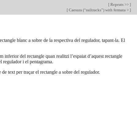
[
Repeats >>
]
[
Caesura (“railtracks”) with fermata >
]
ctangle blanc a sobre de la respectiva del regulador, tapant-la. El
 inferior del rectangle quan realitzi l’espaiat d’aquest rectangle
el regulador i el pentagrama.
e text per traçar el rectangle a sobre del regulador.