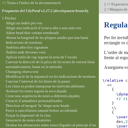
<< Torna a l'índex de la documentació
[
<< Expressiv
[
< Marques de 
Fragments del LilyPond v2.27.2 (development-branch).
1 Pitches
Regula
Afegir un àmbit per veu
Afegir una indicació d’octava alta a una sola veu
Aiken head thin variant noteheads
Per fer invis
Alterar la longitud de les pliques unides per una barra
Indicacions de tessitura
rectangle es 
Ambitus after key signature
Àmbits amb diverses veus
L’ordre de m
Aplicar estils de cap segons la nota de l’escala
frente al reg
Canviar la direcció de la plica de les notes de tercera línia
automàticament, basat en la melodia
Assegureu-vos
Changing ottava text
Modificació de la separació en les indicacions de tessitura
\relative
c
Canviar l’interval de les línies de la pauta
<<
Les claus es poden transposar en intervals arbitraris
{
Acolorir les notes segons la seva alçada
\dyna
Crear una seqüència de notes a diferents alçades
r
2
r
1
Creació d’armadures personalitzades
}
Direction of merged ‘fa’ shape note heads
\\
Force a cancellation natural before accidentals
{
Forçar la impressió de la clau
\over
Generació de notes aleatòries
des,
2
Ocultar les alteracions sobre notes lligades al principi d’un
\over