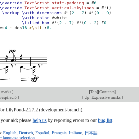
\override
TextScript
.
staff-padding
=
#
6
\override
TextScript
.
vertical-skylines
=
#
'
()
_\markup
\with-dimensions
#
'
(
2
.
7
)
#
'
(
0
.
0
)
\with-color
#
white
\filled-box
#
'
(
2
.
7
)
#
'
(
0
.
2
)
#
0
es
4
~
des
16
->
\sff
r
8.
e marks
]
[
Top
][
Contents
]
respiració
]
[
Up: Expressive marks
]
 for LilyPond-2.27.2 (development-branch).
our aid; please
help us
by reporting errors to our
bug list
.
s:
English
,
Deutsch
,
Español
,
Français
,
Italiano
,
日本語
.
c language selection
.