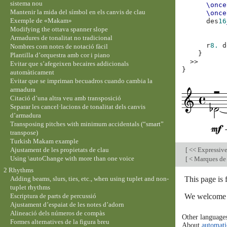
sistema nou
\once
Mantenir la mida del símbol en els canvis de clau
\once
Exemple de «Makam»
des
16
Modifying the ottava spanner slope
Armadures de tonalitat no tradicional
r
8.
d
Nombres com notes de notació fàcil
}
Plantilla d’orquestra amb cor i piano
>>
Evitar que s’afegeixen becaires addicionals
}
automàticament
Evitar que se impriman becuadros cuando cambia la
armadura
Citació d’una altra veu amb transposició
Separar les cancel·lacions de tonalitat dels canvis
d’armadura
Transposing pitches with minimum accidentals (“smart”
transpose)
Turkish Makam example
Ajustament de les propietats de clau
[
<< Expressiv
Using \autoChange with more than one voice
[
< Marques de 
2 Rhythms
This page is
Adding beams, slurs, ties, etc., when using tuplet and non-
tuplet rhythms
We welcome y
Escriptura de parts de percussió
Ajustament d’espaiat de les notes d’adorn
Alineació dels números de compàs
Other language
Formes alternatives de la figura breu
About
automati