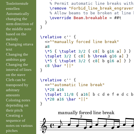
Tonleiterstufe
% Permit automatic line breaks with
\remove
"Forbid_line_break_engraver
erstellen
% Allow beams to be broken at line 
Automatically
\override
Beam
.
breakable
=
#
#t
changing the
}
stem direction of
}
the middle note
based on the
\relative
c''
{
melody
<>
^"manually forced line break"
Changing ottava
a
8
text
\*
5
{
\tuplet
3/2
{
c
8
[
b
g
16
a
]
}
}
Changing the
\tuplet
3/2
{
c
8
[
b
\break
g
16
a
]
}
ambitus gap
\*
5
{
\tuplet
3/2
{
c
8
[
b
g
16
a
]
}
}
Changing the
c
8
\bar
"||"
interval of lines
}
on the stave
Clefs can be
\relative
c''
{
transposed by
<>
^"automatic line break"
\*
28
a
16
arbitrary
\tuplet
11/8
{
a
16
[
b
c
d
e
f
e
d
c
b
amounts
\*
28
a
16
\bar
"||"
Coloring notes
}
depending on
their pitch
Creating a
sequence of
notes on various
pitches