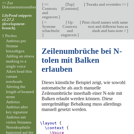
<< Zur
[
<<
[
Top
]
[
Tweaks and overrides >>
]
Dokumentationsübersicht
Contexts
[
Contents
]
and
LilyPond snippets
engravers
]
v2.27.2
[
<
[
Up:
[
Print chord names with same
(development-
Systeme
Contexts
root and different bass as
branch).
schachteln
and
slash and bass note >
]
]
engravers
]
1 Pitches
Ambitus pro
Stimme
Zeilenumbrüche bei N-
hinzufügen
Adding an ottava
tolen mit Balken
marking to a
single voice
erlauben
Aiken head thin
variant
noteheads
Dieses künstliche Beispiel zeigt, wie sowohl
Altering the
automatische als auch manuelle
length of beamed
Zeilenumbrüche innerhalb einer N-tole mit
stems
Balken erlaubt werden können. Diese
Ambitus
unregelmäßige Bebalkung muss allerdings
Ambitus after
manuell gesetzt werden.
key signature
Ambitus mit
vielen Stimmen
\layout
{
Notenkopfstile
\context
{
basierend auf der
\Voice