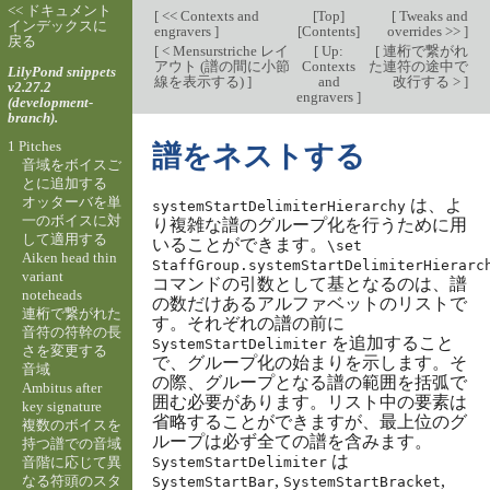
<< ドキュメント
[
<< Contexts and
[
Top
]
[
Tweaks and
インデックスに
engravers
]
[
Contents
]
overrides >>
]
戻る
[
< Mensurstriche レイ
[
Up:
[
連桁で繋がれ
アウト (譜の間に小節
Contexts
た連符の途中で
LilyPond snippets
線を表示する)
]
and
改行する >
]
v2.27.2
engravers
]
(development-
branch).
1 Pitches
譜をネストする
音域をボイスご
とに追加する
オッターバを単
は、よ
systemStartDelimiterHierarchy
一のボイスに対
り複雑な譜のグループ化を行うために用
して適用する
いることができます。
\set
Aiken head thin
StaffGroup.systemStartDelimiterHierarc
variant
コマンドの引数として基となるのは、譜
noteheads
の数だけあるアルファベットのリストで
連桁で繋がれた
す。それぞれの譜の前に
音符の符幹の長
を追加すること
SystemStartDelimiter
さを変更する
で、グループ化の始まりを示します。そ
音域
の際、グループとなる譜の範囲を括弧で
Ambitus after
囲む必要があります。リスト中の要素は
key signature
省略することができますが、最上位のグ
複数のボイスを
ループは必ず全ての譜を含みます。
持つ譜での音域
は
音階に応じて異
SystemStartDelimiter
,
,
なる符頭のスタ
SystemStartBar
SystemStartBracket