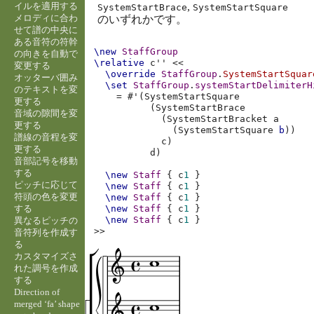
イルを適用する
,
SystemStartBrace
SystemStartSquare
メロディに合わ
のいずれかです。
せて譜の中央に
ある音符の符幹
\new
StaffGroup
の向きを自動で
\relative
c''
<<
変更する
\override
StaffGroup
.
SystemStartSquar
オッターバ囲み
\set
StaffGroup
.
systemStartDelimiterH
のテキストを変
=
#
'
(
SystemStartSquare
更する
(
SystemStartBrace
音域の隙間を変
(
SystemStartBracket
a
更する
(
SystemStartSquare
b
))
譜線の音程を変
c
)
更する
d
)
音部記号を移動
する
\new
Staff
{
c
1
}
ピッチに応じて
\new
Staff
{
c
1
}
符頭の色を変更
\new
Staff
{
c
1
}
する
\new
Staff
{
c
1
}
\new
Staff
{
c
1
}
異なるピッチの
>>
音符列を作成す
る
カスタマイズさ
れた調号を作成
する
Direction of
merged ‘fa’ shape