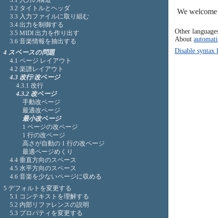
3.2 タイトルとヘッダ
We welcome y
3.3 入力ファイルに取り組む
3.4 出力を制御する
Other language
3.5 MIDI 出力を作り出す
About
automati
3.6 音楽情報を抽出する
Disable syntax 
4 スペースの問題
4.1 ページ レイアウト
4.2 楽譜レイアウト
4.3 改行/改ページ
4.3.1 改行
4.3.2 改ページ
手動改ページ
最適改ページ
最小改ページ
1 ページの改ページ
1 行の改ページ
高さが自動の 1 行の改ページ
最適ページめくり
4.4 垂直方向のスペース
4.5 水平方向のスペース
4.6 音楽を少ないページに収める
5 デフォルトを変更する
5.1 コンテキストを理解する
5.2 内部リファレンスの説明
5.3 プロパティを変更する