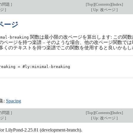
スの問題
]
[
Top
][
Contents
][
Index
]
ージ
]
[
Up: 改ページ
]
ページ
関数は最小限の改ページを算出します: この関数
imal-breaking
のページを持つ楽譜 – そのような場合、他の改ページ関数で
や、多くのテキストを持つ楽譜でこの関数を使用すると良いかも
reaking = #ly:minimal-breaking

集:
Spacing
スの問題
]
[
Top
][
Contents
][
Index
]
ージ
]
[
Up: 改ページ
]
 for LilyPond-2.25.81 (development-branch).