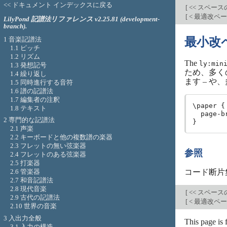
<< ドキュメント インデックスに戻る
[
<< スペー
[
< 最適改ペ
LilyPond 記譜法リファレンス v2.25.81 (development-
branch).
1 音楽記譜法
最小改
1.1 ピッチ
1.2 リズム
The
ly:min
1.3 発想記号
ため、多く
1.4 繰り返し
ます – 
1.5 同時進行する音符
1.6 譜の記譜法
1.7 編集者の注釈
\paper {

1.8 テキスト
  page-b
2 専門的な記譜法
2.1 声楽
2.2 キーボードと他の複数譜の楽器
2.3 フレットの無い弦楽器
参照
2.4 フレットのある弦楽器
2.5 打楽器
コード断片
2.6 管楽器
2.7 和音記譜法
2.8 現代音楽
[
<< スペー
2.9 古代の記譜法
[
< 最適改ペ
2.10 世界の音楽
3 入出力全般
This page is
3.1 入力の構造