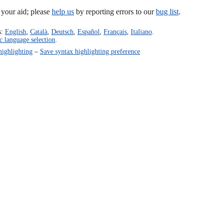
our aid; please
help us
by reporting errors to our
bug list
.
s:
English
,
Català
,
Deutsch
,
Español
,
Français
,
Italiano
.
c language selection
.
highlighting
–
Save syntax highlighting preference