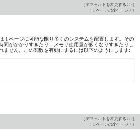
[
デフォルトを変更する >>
]
[
1 ページの改ページ >
]
は 1 ページに可能な限り多くのシステムを配置します。その
は時間がかかりすぎたり、メモリ使用量が多くなりすぎたりし
しれません。この関数を有効にするには以下のようにします:
[
デフォルトを変更する >>
]
[
1 ページの改ページ >
]