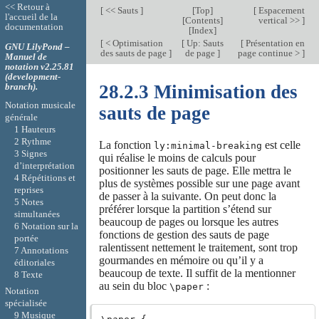
<< Retour à
[
<< Sauts
]
[
Top
]
[
Espacement
l'accueil de la
[
Contents
]
vertical >>
]
documentation
[
Index
]
[
< Optimisation
[
Up: Sauts
[
Présentation en
GNU LilyPond –
des sauts de page
]
de page
]
page continue >
]
Manuel de
notation v2.25.81
(development-
branch).
28.2.3 Minimisation des
Notation musicale
sauts de page
générale
1 Hauteurs
2 Rythme
La fonction
est celle
ly:minimal-breaking
3 Signes
qui réalise le moins de calculs pour
d’interprétation
positionner les sauts de page. Elle mettra le
4 Répétitions et
plus de systèmes possible sur une page avant
reprises
de passer à la suivante. On peut donc la
5 Notes
préférer lorsque la partition s’étend sur
simultanées
beaucoup de pages ou lorsque les autres
6 Notation sur la
fonctions de gestion des sauts de page
portée
ralentissent nettement le traitement, sont trop
7 Annotations
gourmandes en mémoire ou qu’il y a
éditoriales
beaucoup de texte. Il suffit de la mentionner
8 Texte
au sein du bloc
:
\paper
Notation
spécialisée
9 Musique