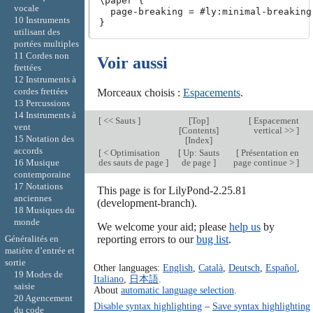
\paper {

vocale
  page-breaking = #ly:minimal-breaking

10 Instruments
utilisant des
portées multiples
11 Cordes non
Voir aussi
frettées
12 Instruments à
cordes frettées
Morceaux choisis :
Espacements
.
13 Percussions
14 Instruments à
[
<< Sauts
]
[
Top
]
[
Espacement
vent
[
Contents
]
vertical >>
]
15 Notation des
[
Index
]
accords
[
< Optimisation
[
Up: Sauts
[
Présentation en
des sauts de page
]
de page
]
page continue >
]
16 Musique
contemporaine
17 Notations
This page is for LilyPond-2.25.81
anciennes
(development-branch).
18 Musiques du
monde
We welcome your aid; please
help us
by
Généralités en
reporting errors to our
bug list
.
matière d’entrée et
sortie
Other languages:
English
,
Català
,
Deutsch
,
Español
,
19 Modes de
Italiano
,
日本語
.
saisie
About
automatic language selection
.
20 Agencement
Disable syntax highlighting
–
Save syntax highlighting
du code