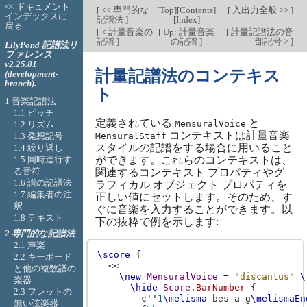
<< ドキュメント
[
<< 専門的な
[
Top
][
Contents
]
[
入出力全般 >>
]
インデックスに
記譜法
]
[
Index
]
戻る
[
< 計量音楽の
[
Up: 計量音楽
[
計量記譜法の音
記譜
]
の記譜
]
部記号 >
]
LilyPond 記譜法リ
ファレンス
v2.25.81
計量記譜法のコンテキス
(development-
branch).
ト
1 音楽記譜法
1.1 ピッチ
定義されている
と
MensuralVoice
1.2 リズム
コンテキストは計量音楽
1.3 発想記号
MensuralStaff
スタイルの記譜をする場合に用いること
1.4 繰り返し
1.5 同時進行す
ができます。これらのコンテキストは、
る音符
関連するコンテキスト プロパティやグ
1.6 譜の記譜法
ラフィカル オブジェクト プロパティを
1.7 編集者の注
正しい値にセットします。そのため、す
釈
ぐに音楽を入力することができます。以
1.8 テキスト
下の抜粋で例を示します:
2 専門的な記譜法
2.1 声楽
\score
{
2.2 キーボード
<<
と他の複数譜の
\new
MensuralVoice
=
"discantus"
\
楽器
\hide
Score
.
BarNumber
{
2.3 フレットの
c''
1
\melisma
bes
a
g
\melismaEn
無い弦楽器