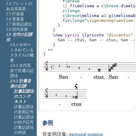
f
\breve
2.4 フレットの
\[
f
1
\melisma
a
c
\breve
d
\meli
ある弦楽器
c
\longa
2.5 打楽器
c
\breve
\melisma
a
1
g
1
\melismaE
2.6 管楽器
fis
\longa
^\signumcongruentiae
2.7 和音記譜法
}
2.8 現代音楽
}
2.9 古代の記譜
\new
Lyrics
\lyricsto
"discantus"
法
San
--
ctus
,
San
--
ctus
,
San
--
}
2.9.1 サポー
>>
トされている
}
スタイルの概
要
2.9.2 古代音
楽で共通の記
譜法
2.9.3 計量音
楽の記譜
計量記譜法
のコンテ
キスト
計量記譜法
の音部記号
計量記譜法
の拍子記号
参照
計量記譜法
の符頭
音楽用語集:
mensural notation