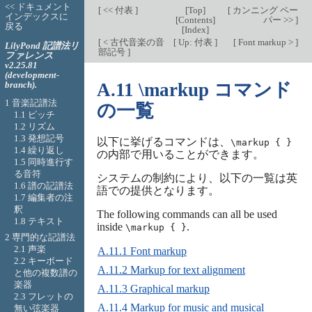
<< ドキュメント
[
<< 付表
]
[
Top
]
[
カンニング ペー
インデックスに
[
Contents
]
パー >>
]
戻る
[
Index
]
[
< 古代音楽の音
[
Up: 付表
]
[
Font markup >
]
LilyPond 記譜法リ
部記号
]
ファレンス
v2.25.81
(development-
branch).
A.11 \markup コマンド
1 音楽記譜法
の一覧
1.1 ピッチ
1.2 リズム
1.3 発想記号
以下に挙げるコマンドは、
\markup { }
1.4 繰り返し
の内部で用いることができます。
1.5 同時進行す
る音符
システムの制約により、以下の一覧は英
1.6 譜の記譜法
語での提供となります。
1.7 編集者の注
釈
The following commands can all be used
1.8 テキスト
inside
.
\markup { }
2 専門的な記譜法
2.1 声楽
A.11.1 Font markup
2.2 キーボード
A.11.2 Markup for text alignment
と他の複数譜の
楽器
A.11.3 Graphical markup
2.3 フレットの
A.11.4 Markup for music and musical
無い弦楽器