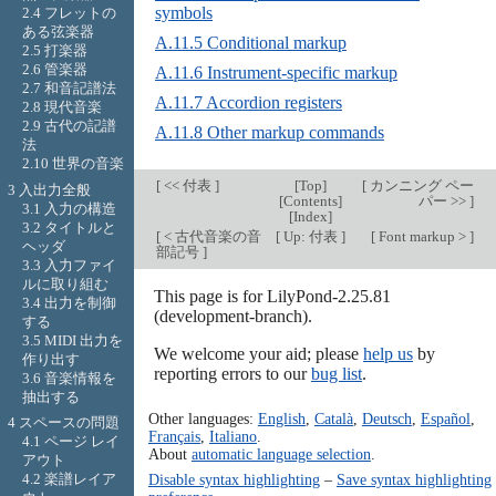
symbols
2.4 フレットの
ある弦楽器
A.11.5 Conditional markup
2.5 打楽器
2.6 管楽器
A.11.6 Instrument-specific markup
2.7 和音記譜法
A.11.7 Accordion registers
2.8 現代音楽
2.9 古代の記譜
A.11.8 Other markup commands
法
2.10 世界の音楽
[
<< 付表
]
[
Top
]
[
カンニング ペー
3 入出力全般
[
Contents
]
パー >>
]
3.1 入力の構造
[
Index
]
3.2 タイトルと
[
< 古代音楽の音
[
Up: 付表
]
[
Font markup >
]
ヘッダ
部記号
]
3.3 入力ファイ
ルに取り組む
This page is for LilyPond-2.25.81
3.4 出力を制御
(development-branch).
する
3.5 MIDI 出力を
We welcome your aid; please
help us
by
作り出す
reporting errors to our
bug list
.
3.6 音楽情報を
抽出する
Other languages:
English
,
Català
,
Deutsch
,
Español
,
4 スペースの問題
Français
,
Italiano
.
4.1 ページ レイ
About
automatic language selection
.
アウト
Disable syntax highlighting
–
Save syntax highlighting
4.2 楽譜レイア