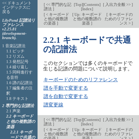
<< ドキュメント
[
<< 専門的な記
[
Top
][
Contents
]
[
入出力全般 >>
]
インデックスに
譜法
]
[
Index
]
戻る
[
< キーボード
[
Up: キーボード
[
キーボードの
と他の複数譜
と他の複数譜の
ためのリファレ
LilyPond 記譜法リ
の楽器
]
楽器
]
ンス >
]
ファレンス
v2.25.81
(development-
branch).
2.2.1 キーボードで共通
1 音楽記譜法
の記譜法
1.1 ピッチ
1.2 リズム
1.3 発想記号
このセクションでは多くのキーボードで
1.4 繰り返し
生じる記譜の問題について説明します。
1.5 同時進行す
る音符
キーボードのためのリファレンス
1.6 譜の記譜法
譜を手動で変更する
1.7 編集者の注
釈
譜を自動で変更する
1.8 テキスト
譜変更線
2 専門的な記譜法
2.1 声楽
2.2 キーボード
[
<< 専門的な記
[
Top
][
Contents
]
[
入出力全般 >>
]
と他の複数譜の
譜法
]
[
Index
]
楽器
[
< キーボード
[
Up: キーボード
[
キーボードの
2.2.1 キーボ
と他の複数譜
と他の複数譜の
ためのリファレ
ードで共通の
の楽器
]
楽器
]
ンス >
]