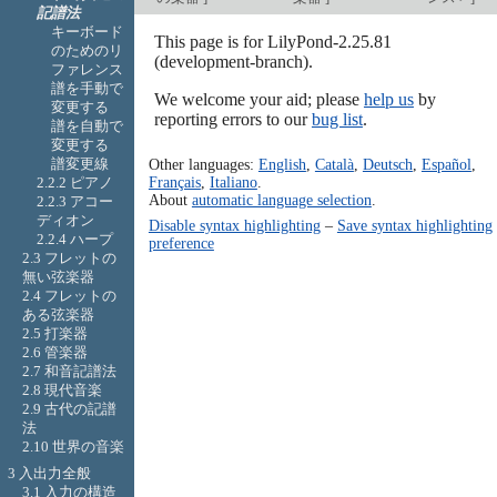
記譜法
キーボード
This page is for LilyPond-2.25.81
のためのリ
(development-branch).
ファレンス
譜を手動で
We welcome your aid; please
help us
by
変更する
reporting errors to our
bug list
.
譜を自動で
変更する
Other languages:
English
,
Català
,
Deutsch
,
Español
,
譜変更線
Français
,
Italiano
.
2.2.2 ピアノ
About
automatic language selection
.
2.2.3 アコー
ディオン
Disable syntax highlighting
–
Save syntax highlighting
2.2.4 ハープ
preference
2.3 フレットの
無い弦楽器
2.4 フレットの
ある弦楽器
2.5 打楽器
2.6 管楽器
2.7 和音記譜法
2.8 現代音楽
2.9 古代の記譜
法
2.10 世界の音楽
3 入出力全般
3.1 入力の構造