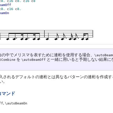
c
8.
c
16
c
8.
c
16
c
8
eamOff
c
8.
c
16
c
8.
eamOn
曲の中でメリスマを表すために連桁を使用する場合、
\autoBeam
を
と一緒に用いると予期しない結果に
tCombine
\autoBeamOff
入されるデフォルトの連桁とは異なるパターンの連桁を作成する
い。
コマンド
,
ff
\autoBeamOn