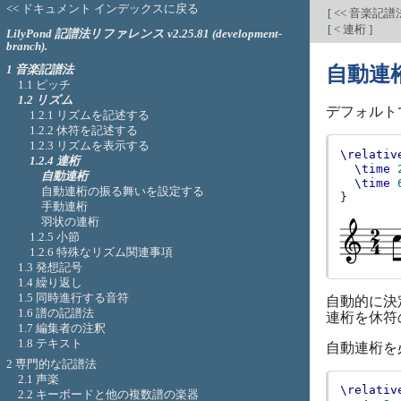
<< ドキュメント インデックスに戻る
[
<< 音楽記譜
[
< 連桁
]
LilyPond 記譜法リファレンス v2.25.81 (development-
branch).
1 音楽記譜法
自動連
1.1 ピッチ
1.2 リズム
デフォルト
1.2.1 リズムを記述する
1.2.2 休符を記述する
1.2.3 リズムを表示する
\relativ
1.2.4 連桁
\time
自動連桁
\time
自動連桁の振る舞いを設定する
}
手動連桁
羽状の連桁
1.2.5 小節
1.2.6 特殊なリズム関連事項
1.3 発想記号
1.4 繰り返し
1.5 同時進行する音符
自動的に決
1.6 譜の記譜法
連桁を休符
1.7 編集者の注釈
1.8 テキスト
自動連桁を
2 専門的な記譜法
2.1 声楽
\relativ
2.2 キーボードと他の複数譜の楽器