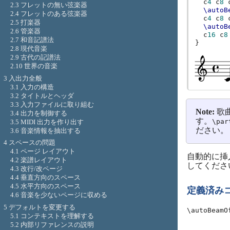
c
4
c
8
2.3 フレットの無い弦楽器
\autoB
2.4 フレットのある弦楽器
c
4
c
8
2.5 打楽器
\autoB
2.6 管楽器
c
16
c
8
2.7 和音記譜法
}
2.8 現代音楽
2.9 古代の記譜法
2.10 世界の音楽
3 入出力全般
3.1 入力の構造
3.2 タイトルとヘッダ
3.3 入力ファイルに取り組む
Note:
歌
3.4 出力を制御する
す。
\par
3.5 MIDI 出力を作り出す
ださい。
3.6 音楽情報を抽出する
4 スペースの問題
4.1 ページ レイアウト
自動的に挿
4.2 楽譜レイアウト
してくださ
4.3 改行/改ページ
4.4 垂直方向のスペース
4.5 水平方向のスペース
定義済み
4.6 音楽を少ないページに収める
5 デフォルトを変更する
\autoBeamO
5.1 コンテキストを理解する
5.2 内部リファレンスの説明