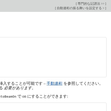
[
専門的な記譜法 >>
]
[
自動連桁の振る舞いを設定する >
]
挿入することが可能です –
手動連桁
を参照してください。
る
必要があります
。
で on にすることができます:
utoBeamOn