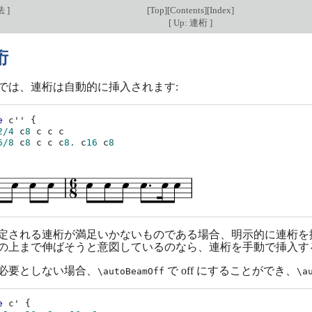
法
]
[
Top
][
Contents
][
Index
]
[
Up: 連桁
]
桁
では、連桁は自動的に挿入されます:
e
c''
{
2/4
c
8
c
c
c
6/8
c
8
c
c
c
8.
c
16
c
8
定される連桁が満足いかないものである場合、明示的に連桁を
の上まで伸ばそうと意図しているのなら、連桁を手動で挿入す
必要としない場合、
で off にすることができ、
\autoBeamOff
\a
e
c'
{