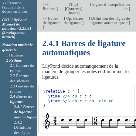
<< Retour à
[
<<
[
Top
]
[
Signes d’interprétation
l'accueil de la
Rythme
]
[
Contents
]
>>
]
documentation
[
Index
]
[
< Barres
[
Up: Barres
[
Définition des règles de
GNU LilyPond –
de ligature
de ligature
]
ligature automatique >
]
Manuel de
]
notation v2.25.81
(development-
branch).
2.4.1 Barres de ligature
Notation musicale
générale
automatiques
1 Hauteurs
2 Rythme
2.1 Écriture du
LilyPond décide automatiquement de la
rythme
manière de grouper les notes et d’imprimer les
2.2 Écriture
ligatures.
des silences
2.3 Gravure du
rythme
\relative
c''
{
\time
2/4
c
8
c
c
c
2.4 Barres de
\time
6/8
c
8
c
c
c
8.
c
16
c
8
ligature
}
2.4.1 Barres
de ligature
automatiques
2.4.2
Définition
des règles