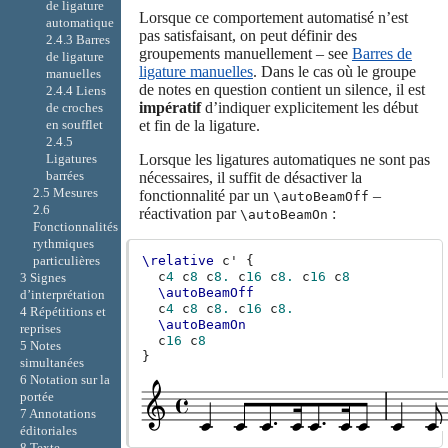
de ligature
Lorsque ce comportement automatisé n’est
automatique
pas satisfaisant, on peut définir des
2.4.3 Barres
groupements manuellement – see
Barres de
de ligature
ligature manuelles
. Dans le cas où le groupe
manuelles
de notes en question contient un silence, il est
2.4.4 Liens
impératif
d’indiquer explicitement les début
de croches
en soufflet
et fin de la ligature.
2.4.5
Ligatures
Lorsque les ligatures automatiques ne sont pas
barrées
nécessaires, il suffit de désactiver la
2.5 Mesures
fonctionnalité par un
–
\autoBeamOff
2.6
réactivation par
:
\autoBeamOn
Fonctionnalités
rythmiques
particulières
\relative
c'
{
c
4
c
8
c
8.
c
16
c
8.
c
16
c
8
3 Signes
\autoBeamOff
d’interprétation
c
4
c
8
c
8.
c
16
c
8.
4 Répétitions et
\autoBeamOn
reprises
c
16
c
8
5 Notes
}
simultanées
6 Notation sur la
portée
7 Annotations
éditoriales
8 Texte