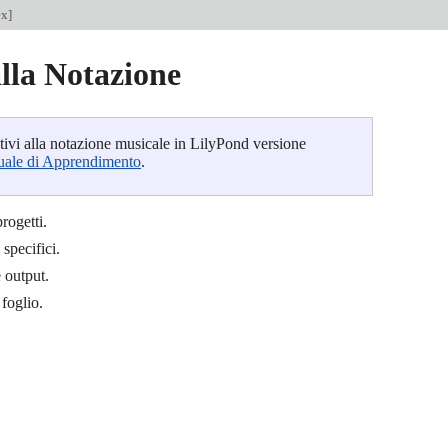
ex
]
lla Notazione
lativi alla notazione musicale in LilyPond versione
ale di Apprendimento
.
progetti.
specifici.
 output.
foglio.