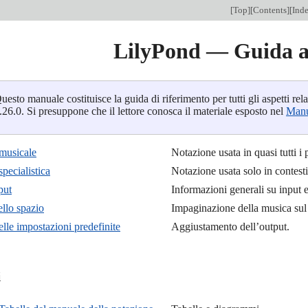
[
Top
][
Contents
][
Ind
LilyPond — Guida a
uesto manuale costituisce la guida di riferimento per tutti gli aspetti re
.26.0. Si presuppone che il lettore conosca il materiale esposto nel
Manu
musicale
Notazione usata in quasi tutti i 
pecialistica
Notazione usata solo in contesti 
put
Informazioni generali su input e
ello spazio
Impaginazione della musica sul 
lle impostazioni predefinite
Aggiustamento dell’output.

