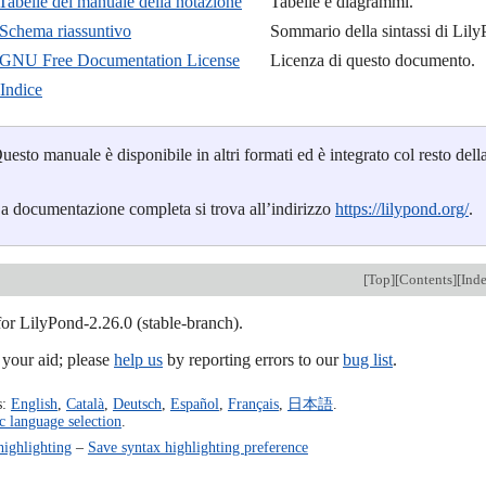
abelle del manuale della notazione
Tabelle e diagrammi.
Schema riassuntivo
Sommario della sintassi di Lily
GNU Free Documentation License
Licenza di questo documento.
Indice
uesto manuale è disponibile in altri formati ed è integrato col resto d
a documentazione completa si trova all’indirizzo
https://lilypond.org/
.
[
Top
][
Contents
][
Ind
for LilyPond-2.26.0 (stable-branch).
our aid; please
help us
by reporting errors to our
bug list
.
s:
English
,
Català
,
Deutsch
,
Español
,
Français
,
日本語
.
c language selection
.
highlighting
–
Save syntax highlighting preference