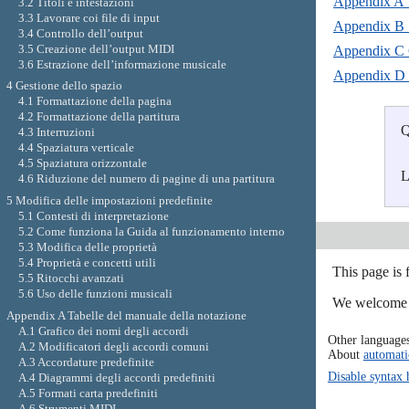
Appendix A T
3.2 Titoli e intestazioni
3.3 Lavorare coi file di input
Appendix B 
3.4 Controllo dell’output
3.5 Creazione dell’output MIDI
Appendix C 
3.6 Estrazione dell’informazione musicale
Appendix D 
4 Gestione dello spazio
4.1 Formattazione della pagina
4.2 Formattazione della partitura
Q
4.3 Interruzioni
4.4 Spaziatura verticale
4.5 Spaziatura orizzontale
L
4.6 Riduzione del numero di pagine di una partitura
5 Modifica delle impostazioni predefinite
5.1 Contesti di interpretazione
5.2 Come funziona la Guida al funzionamento interno
5.3 Modifica delle proprietà
5.4 Proprietà e concetti utili
This page is 
5.5 Ritocchi avanzati
5.6 Uso delle funzioni musicali
We welcome y
Appendix A Tabelle del manuale della notazione
A.1 Grafico dei nomi degli accordi
Other language
A.2 Modificatori degli accordi comuni
About
automati
A.3 Accordature predefinite
Disable syntax 
A.4 Diagrammi degli accordi predefiniti
A.5 Formati carta predefiniti
A.6 Strumenti MIDI