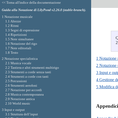
<< Torna all'indice della documentazione
Guida alla Notazione di LilyPond v2.26.0 (stable-branch).
1 Notazione musicale
1.1 Altezze
1.2 Ritmi
1.3 Segni di espressione
1.4 Ripetizioni
Q
1.5 Note simultanee
2
1.6 Notazione del rigo
1.7 Note editoriali
1.8 Testo
1 Notazione 
2 Notazione specialistica
2.1 Musica vocale
2 Notazione s
2.2 Tastiera e altri strumenti multirigo
2.3 Strumenti a corde senza tasti
3 Input e out
2.4 Strumenti a corde con tasti
4 Gestione d
2.5 Percussioni
2.6 Strumenti aerofoni
5 Modifica de
2.7 Notazione per accordi
2.8 Musica contemporanea
2.9 Notazione antica
2.10 World music
Appendici
3 Input e output
3.1 Struttura dell’input