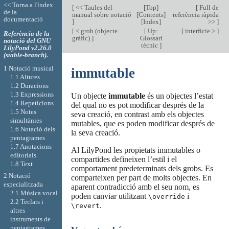
<< Torna a l'índex
[
<< Taules del
[
Top
]
[
Full de
de la
manual sobre notació
[
Contents
]
referència ràpida
documentació
]
[
Index
]
>>
]
[
< grob (objecte
[
Up:
[
interfície >
]
Referència de la
gràfic)
]
Glossari
notació del GNU
tècnic
]
LilyPond v2.26.0
(stable-branch).
1 Notació musical
immutable
1.1 Altures
1.2 Duracions
1.3 Expressions
Un objecte
immutable
és un objectes l’estat
1.4 Repeticions
del qual no es pot modificar després de la
1.5 Notes
seva creació, en contrast amb els objectes
simultànies
mutables, que es poden modificar després de
1.6 Notació dels
la seva creació.
pentagrames
1.7 Anotacions
Al LilyPond les propietats immutables o
editorials
compartides defineixen l’estil i el
1.8 Text
comportament predeterminats dels grobs. Es
2 Notació
comparteixen per part de molts objectes. En
especialitzada
aparent contradicció amb el seu nom, es
2.1 Música vocal
poden canviar utilitzant
i
\override
2.2 Teclats i
.
\revert
altres
instruments de
pentagrames