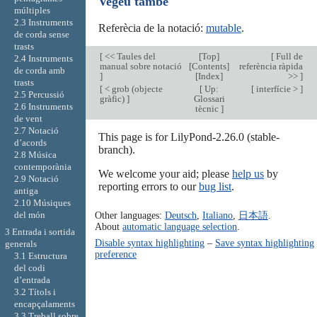
Vegeu també
múltiples
2.3 Instruments
Referècia de la notació:
mutable
.
de corda sense
trasts
[
<< Taules del
[
Top
]
[
Full de
2.4 Instruments
manual sobre notació
[
Contents
]
referència ràpida
de corda amb
]
[
Index
]
>>
]
trasts
[
< grob (objecte
[
Up:
[
interfície >
]
2.5 Percussió
gràfic)
]
Glossari
2.6 Instruments
tècnic
]
de vent
2.7 Notació
This page is for LilyPond-2.26.0 (stable-
d’acords
branch).
2.8 Música
contemporània
We welcome your aid; please
help us
by
2.9 Notació
reporting errors to our
bug list
.
antiga
2.10 Músiques
del món
Other languages:
Deutsch
,
Italiano
,
日本語
.
About
automatic language selection
.
3 Entrada i sortida
Disable syntax highlighting
–
Save syntax highlighting
generals
preference
3.1 Estructura
del codi
d’entrada
3.2 Títols i
encapçalaments
3.3 Treball sobre