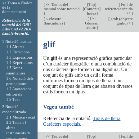
<< Torna a l'índex
[
<< Taules del
[
Top
]
[
Full de
de la
manual sobre notació
[
Contents
]
referència ràpida
documentació
]
[
Index
]
>>
]
[
< closure
[
Up:
[
grob (objecte
Referència de la
(tancadura)
]
Glossari
gràfic) >
]
notació del GNU
tècnic
]
LilyPond v2.26.0
(stable-branch).
1 Notació musical
glif
1.1 Altures
1.2 Duracions
1.3 Expressions
Un
glif
és una representació gràfica particular
1.4 Repeticions
d’un caràcter tipogràfic, o una combinació de
1.5 Notes
dos caràcters que formen una lligadura. Un
simultànies
conjunt de glifs amb un estil i forma
1.6 Notació dels
uniformes formen un tipus de lletra, i un
pentagrames
conjunt de tipus de lletra que abasten diversos
1.7 Anotacions
estils formen un tipus.
editorials
1.8 Text
Vegeu també
2 Notació
especialitzada
2.1 Música vocal
Referencia de la notació:
Tipus de lletra
,
2.2 Teclats i
Caràcters especials
.
altres
instruments de
[
<< Taules del
[
Top
]
[
Full de
pentagrames