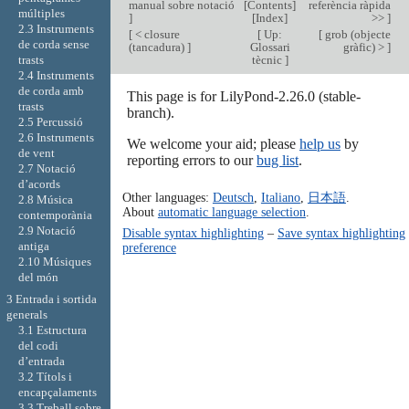
manual sobre notació
[
Contents
]
referència ràpida
múltiples
]
[
Index
]
>>
]
2.3 Instruments
[
< closure
[
Up:
[
grob (objecte
de corda sense
(tancadura)
]
Glossari
gràfic) >
]
tècnic
]
trasts
2.4 Instruments
de corda amb
This page is for LilyPond-2.26.0 (stable-
trasts
branch).
2.5 Percussió
2.6 Instruments
We welcome your aid; please
help us
by
de vent
reporting errors to our
bug list
.
2.7 Notació
d’acords
Other languages:
Deutsch
,
Italiano
,
日本語
.
2.8 Música
About
automatic language selection
.
contemporània
2.9 Notació
Disable syntax highlighting
–
Save syntax highlighting
antiga
preference
2.10 Músiques
del món
3 Entrada i sortida
generals
3.1 Estructura
del codi
d’entrada
3.2 Títols i
encapçalaments
3.3 Treball sobre