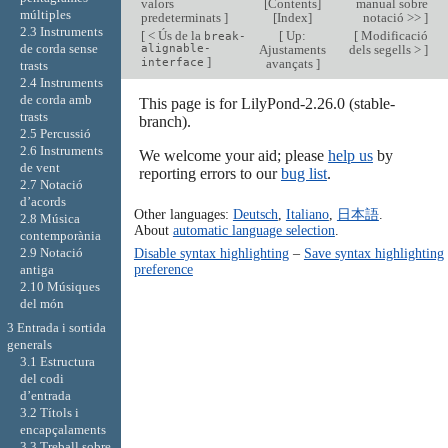
valors
[
Contents
]
manual sobre
múltiples
predeterminats
]
[
Index
]
notació >>
]
2.3 Instruments
[
< Ús de la
[
Up:
[
Modificació
break-
de corda sense
alignable-
Ajustaments
dels segells >
]
]
interface
avançats
]
trasts
2.4 Instruments
de corda amb
This page is for LilyPond-2.26.0 (stable-
trasts
branch).
2.5 Percussió
2.6 Instruments
We welcome your aid; please
help us
by
de vent
reporting errors to our
bug list
.
2.7 Notació
d’acords
Other languages:
Deutsch
,
Italiano
,
日本語
.
2.8 Música
About
automatic language selection
.
contemporània
2.9 Notació
Disable syntax highlighting
–
Save syntax highlighting
preference
antiga
2.10 Músiques
del món
3 Entrada i sortida
generals
3.1 Estructura
del codi
d’entrada
3.2 Títols i
encapçalaments
3.3 Treball sobre