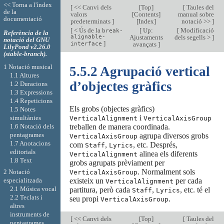
<< Torna a l'índex
[
<< Canvi dels
[
Top
]
[
Taules del
de la
valors
[
Contents
]
manual sobre
documentació
predeterminats
]
[
Index
]
notació >>
]
[
< Ús de la
[
Up:
[
Modificació
break-
Referència de la
alignable-
Ajustaments
dels segells >
]
notació del GNU
]
interface
avançats
]
LilyPond v2.26.0
(stable-branch).
1 Notació musical
5.5.2 Agrupació vertical
1.1 Altures
d’objectes gràfics
1.2 Duracions
1.3 Expressions
1.4 Repeticions
Els grobs (objectes gràfics)
1.5 Notes
i
simultànies
VerticalAlignment
VerticalAxisGroup
1.6 Notació dels
treballen de manera coordinada.
pentagrames
agrupa diversos grobs
VerticalAxisGroup
1.7 Anotacions
com
,
, etc. Després,
Staff
Lyrics
editorials
alinea els diferents
VerticalAlignment
1.8 Text
grobs agrupats prèviament per
. Normalment sols
2 Notació
VerticalAxisGroup
existeix un
per cada
especialitzada
VerticalAlignment
2.1 Música vocal
partitura, però cada
,
, etc. té el
Staff
Lyrics
2.2 Teclats i
seu propi
.
VerticalAxisGroup
altres
instruments de
[
<< Canvi dels
[
Top
]
[
Taules del
pentagrames