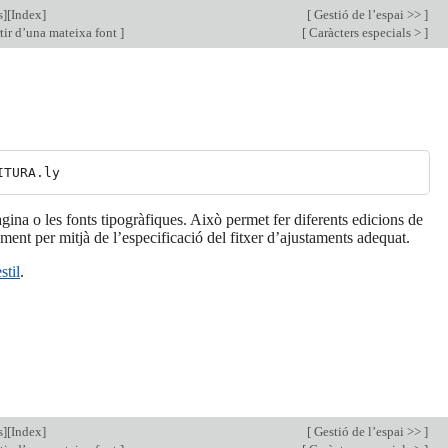
s
][
Index
]
[
Gestió de l’espai >>
]
tir d’una mateixa font
]
[
Caràcters especials >
]
na o les fonts tipogràfiques. Això permet fer diferents edicions de
ement per mitjà de l’especificació del fitxer d’ajustaments adequat.
stil
.
s
][
Index
]
[
Gestió de l’espai >>
]