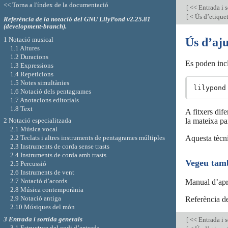
<< Torna a l'índex de la documentació
[
<< Entrada i s
[
< Ús d’etique
Referència de la notació del GNU LilyPond v2.25.81
(development-branch).
1 Notació musical
Ús d’aj
1.1 Altures
1.2 Duracions
Es poden inclo
1.3 Expressions
1.4 Repeticions
1.5 Notes simultànies
1.6 Notació dels pentagrames
1.7 Anotacions editorials
1.8 Text
A fitxers dif
la mateixa pa
2 Notació especialitzada
2.1 Música vocal
Aquesta tècni
2.2 Teclats i altres instruments de pentagrames múltiples
2.3 Instruments de corda sense trasts
2.4 Instruments de corda amb trasts
Vegeu tam
2.5 Percussió
2.6 Instruments de vent
2.7 Notació d’acords
Manual d’apr
2.8 Música contemporània
2.9 Notació antiga
Referència de
2.10 Músiques del món
3 Entrada i sortida generals
[
<< Entrada i s
3.1 Estructura del codi d’entrada