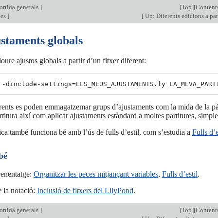
ortida generals
]
[
Top
][
Content
tes
]
[
Up: Diferents edicions a par
ustaments globals
ure ajustos globals a partir d’un fitxer diferent:
erents es poden emmagatzemar grups d’ajustaments com la mida de la pàgi
rtitura així com aplicar ajustaments estàndard a moltes partitures, simpl
ca també funciona bé amb l’ús de fulls d’estil, com s’estudia a
Fulls d’e
bé
enentatge:
Organitzar les peces mitjançant variables
,
Fulls d’estil
.
 la notació:
Inclusió de fitxers del LilyPond
.
ortida generals
]
[
Top
][
Content