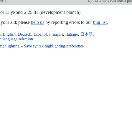
tes
]
[
Up: Diferents edicions a par
 for LilyPond-2.25.81 (development-branch).
our aid; please
help us
by reporting errors to our
bug list
.
s:
English
,
Deutsch
,
Español
,
Français
,
Italiano
,
日本語
.
c language selection
.
highlighting
–
Save syntax highlighting preference