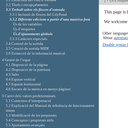
[
< Ús d’etique
3.2 Títols i encapçalaments
3.3 Treball sobre els fitxers d’entrada
This page is
3.3.1 Inclusió de fitxers del LilyPond
3.3.2 Diferents edicions a partir d’una mateixa font
We welcome y
Ús de les variables
Ús d’etiquetes
Other language
Ús d’ajustaments globals
About
automati
3.3.3 Caràcters especials
3.4 Control de la sortida
Disable syntax 
3.5 Creació de sortida MIDI
3.6 Extracció de la informació musical
4 Gestió de l’espai
4.1 Disposició de la pàgina
4.2 Disposició de la partitura
4.3 Salts
4.4 Espaiat vertical
4.5 Espaiat horitzontal
4.6 Encaix de la música en menys pàgines
5 Canvi dels valors predeterminats
5.1 Contextos d’interpretació
5.2 Explicació del Manual de referència de funcionament
intern
5.3 Modificació de les propietats
5.4 Conceptes i propietats útils
5.5 Ajustaments avançats