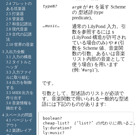
2.4 フレットの
typeN?
が
を返す Scheme
argN
#t
ある弦楽器
の
型述語
(type
2.5 打楽器
predicate)。
2.6 管楽器
2.7 和音記譜法
…music…
通常の LilyPond 入力。引
2.8 現代音楽
数を参照するには
$
2.9 古代の記譜
(LilyPond 構造が許可され
法
ている場合のみ) や
(引
#
2.10 世界の音楽
数を Scheme 値、音楽関
3 入出力全般
数の引数、あるいは音楽
3.1 入力の構造
リスト内部の音楽として
3.2 タイトルと
使う場合) を用います
ヘッダ
(例: ‘
’)。
#arg1
3.3 入力ファイ
ルに取り組む
3.4 出力を制御
です。
する
3.5 MIDI 出力を
引数として、型述語のリストが必須で
作り出す
す。音楽関数で用いられる一般的な型述
3.6 音楽情報を
語には下記のものがあります:
抽出する
4 スペースの問題
boolean?

4.1 ページ レイ
cheap-list?  
(
‘list?’
 の代わりに用いるこ
アウト
ly:duration?

4.2 楽譜レイア
ly:music?
