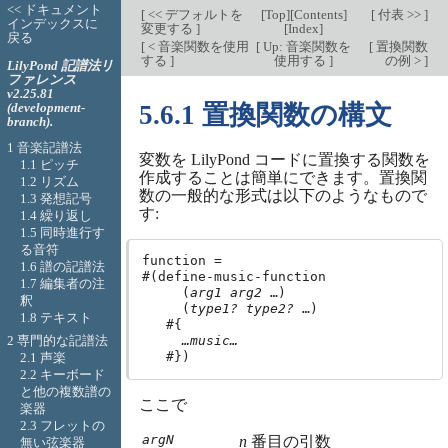
<< ドキュメント
[
<< デフォルトを
[
Top
][
Contents
]
[
付表 >>
]
インデックスに
変更する
]
[
Index
]
戻る
[
< 音楽関数を使用
[
Up: 音楽関数を
[
置換関数
する
]
使用する
]
の例 >
]
LilyPond 記譜法リ
ファレンス
v2.25.81
(development-
5.6.1 置換関数の構文
branch).
1 音楽記譜法
変数を LilyPond コードに置換する関数を
1.1 ピッチ
作成することは簡単にできます。置換関
1.2 リズム
数の一般的な形式は以下のようなもので
1.3 発想記号
す:
1.4 繰り返し
1.5 同時進行す
る音符
function =

1.6 譜の記譜法
#(define-music-function

1.7 編集者の注
     (
arg1
arg2
 …)

釈
     (
type1?
type2?
 …)

1.8 テキスト
   #{

2 専門的な記譜法
…music…
2.1 声楽
2.2 キーボード
と他の複数譜の
ここで
楽器
2.3 フレットの
argN
n
番目の引数
無い弦楽器